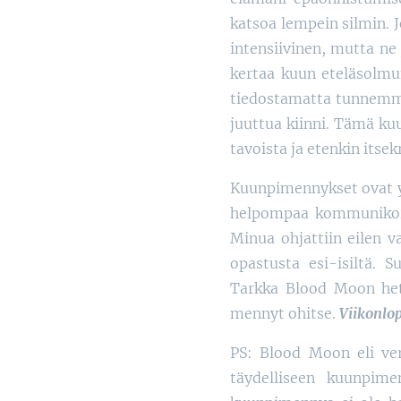
katsoa lempein silmin. Jo
intensiivinen, mutta ne
kertaa kuun eteläsolm
tiedostamatta tunnemme
juuttua kiinni. Tämä ku
tavoista ja etenkin itse
Kuunpimennykset ovat yl
helpompaa kommunikoida
Minua ohjattiin eilen
opastusta esi-isiltä. S
Tarkka Blood Moon hetk
mennyt ohitse.
Viikonlo
PS: Blood Moon eli ver
täydelliseen kuunpime