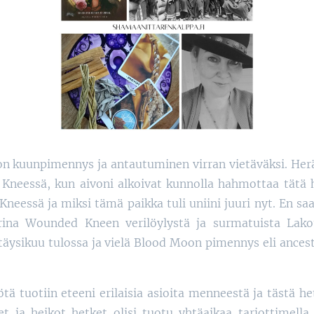
n kuunpimennys ja antautuminen virran vietäväksi. Her
Kneessä, kun aivoni alkoivat kunnolla hahmottaa tätä 
eessä ja miksi tämä paikka tuli uniini juuri nyt. En saan
rina Wounded Kneen verilöylystä ja surmatuista Lakot
täysikuu tulossa ja vielä Blood Moon pimennys eli ancesto
ötä tuotiin eteeni erilaisia asioita menneestä ja tästä he
 ja heikot hetket olisi tuotu yhtäaikaa tarjottimella e