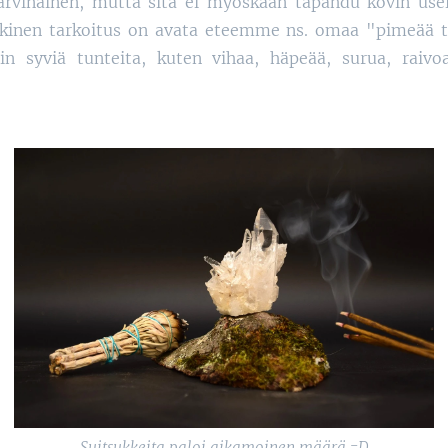
rvinainen, mutta sitä ei myöskään tapahdu kovin usein
nkinen tarkoitus on avata eteemme ns. omaa "pimeää tai
 syviä tunteita, kuten vihaa, häpeää, surua, raivoa
Suitsukkeita paloi aikamoinen määrä =D