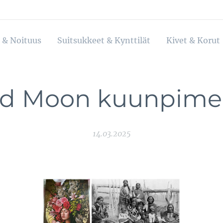
 & Noituus
Suitsukkeet & Kynttilät
Kivet & Korut
od Moon kuunpime
14.03.2025