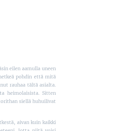
äsin eilen aamulla uneen
hetkeä pohdin että mitä
ut rauhaa tältä asialta.
a heimolaisista. Sitten
rithan siellä huhuilivat
tkestä, aivan kuin kaikki
teeni. Jotta niitä voisi