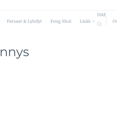
HAE
Patsaat & Lyhdyt
Feng Shui
Lisää
O
nnys