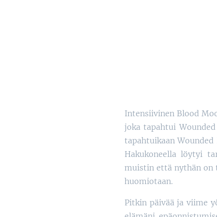
Intensiivinen Blood Moo
joka tapahtui Wounded 
tapahtuikaan Wounded Kn
Hakukoneella löytyi ta
muistin että nythän on 
huomiotaan.
Pitkin päivää ja viime y
elämäni epäonnistumiset