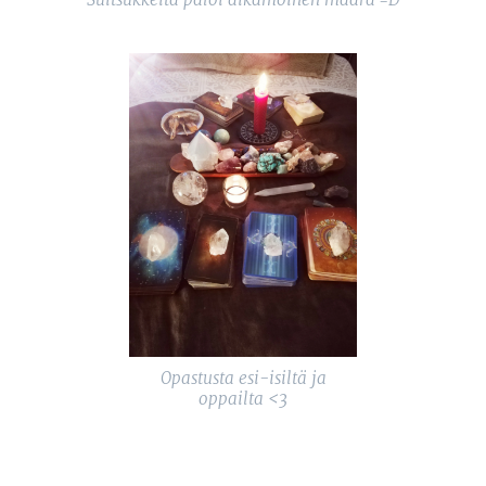
Opastusta esi-isiltä ja
oppailta <3