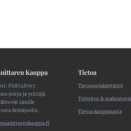
nittaren Kauppa
Tietoa
teri: FI18748797.
Tietosuojakäytäntö
n yritys ja yrittäjä.
Toimitus & maksutava
lähtevät sinulle
tosta Seinäjoelta.
Tietoa kauppiaasta
maanittarenkauppa.fi