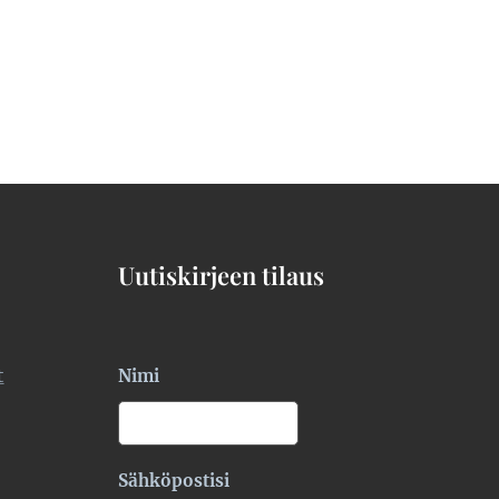
Uutiskirjeen tilaus
t
Nimi
Sähköpostisi