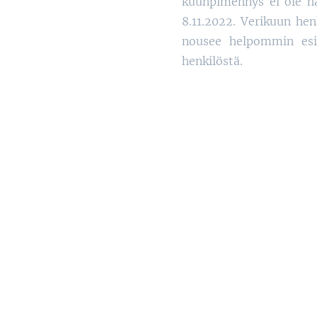
kuunpimennys ei ole ha
8.11.2022. Verikuun he
nousee helpommin esiin
henkilöstä.