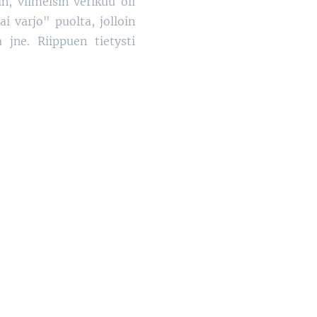
, viimeisin verikuu oli
 varjo" puolta, jolloin
 jne. Riippuen tietysti