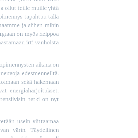
a ollut teille muille yhtä
npimennys tapahtuu tällä
maamme ja siihen mihin
ergiaan on myös helppoa
äästämään irti vanhoista
uunpimennysten aikana on
 neuvoja edesmenneiltä.
itoimaan sekä hakemaan
vat energiaharjoitukset.
ensiivisin hetki on nyt
tetään usein viittaamaa
van värin. Täydellinen