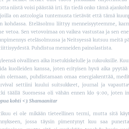
tta niistä voisi päästää irti. En tiedä onko tämä ajankoht
 joilla on astrologia tuntemusta tietävät että tämä kuu
un kohdassa. Eteläsolmu liittyy menneisyyteemme, kar
 vetoa. Sen vetovoimaa on vaikea vastustaa ja sen en
unpimennys eteläsolmussa ja Neitsyessä kutsuu meitä p
kriittisyydestä. Puhdistua menneiden painolastista.
eensä oivallinen aika itsetukiskelulle ja rukouksille. K
 kuolleiden kanssa, joten erityisen hyvä aika pyytää
 vain olemaan, puhdistamaan omaa energiakenttää, med
urvival settiini kuului suitsukkeet, journal ja vapautta
i täällä Suomessa oli vähän ennen klo 9:00, joten int
ppua kohti <3 Shamaanitar
ikuu ei ole mikään tieteellinen termi, mutta sitä käy
nnykseen, jossa täysin pimentynyt kuu saa punerta