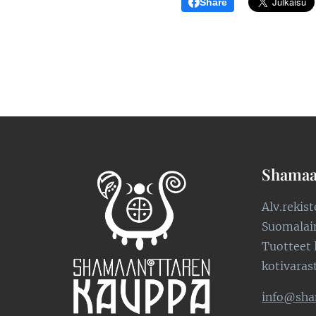
Share
Shamaa
Alv.rekis
Suomalaine
Tuotteet 
kotivaras
info@sha