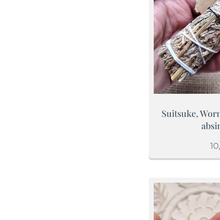
Suitsuke, Wor
absi
10