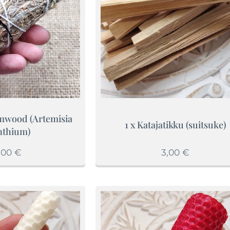
mwood (Artemisia
1 x Katajatikku (suitsuke)
nthium)
,00
€
3,00
€