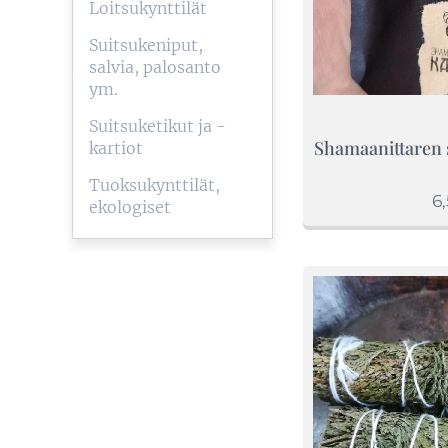
Loitsukynttilät
Suitsukeniput,
salvia, palosanto
ym.
Suitsuketikut ja -
Shamaanittaren 
kartiot
Tuoksukynttilät,
6
ekologiset