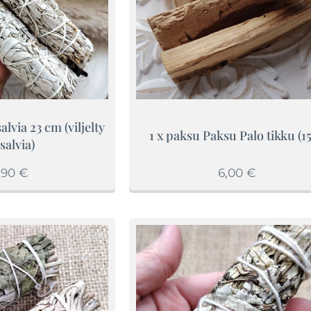
lvia 23 cm (viljelty
1 x paksu Paksu Palo tikku (15
salvia)
,90
€
6,00
€