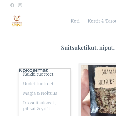
Koti
Kortit & Taro
Suitsuketikut, niput,
Kokoelmat
Kaikki tuotteet
Uudet tuotteet
Magia & Noituus
Irtosuitsukkeet,
pihkat & yrtit