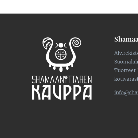
Shamaa
Alv.rekis
Suomalaine
Tuotteet 
kotivaras
info@sha