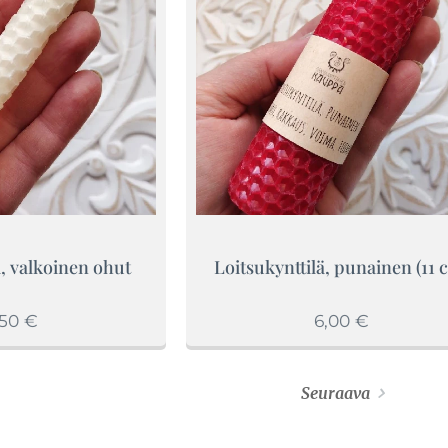
ä, valkoinen ohut
Loitsukynttilä, punainen (11 
,50
€
6,00
€
Seuraava