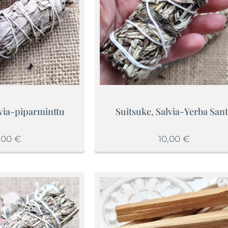
lvia-piparminttu
Suitsuke, Salvia-Yerba San
,00
€
10,00
€