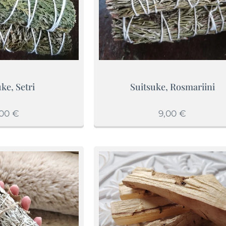
ke, Setri
Suitsuke, Rosmariini
,00
€
9,00
€