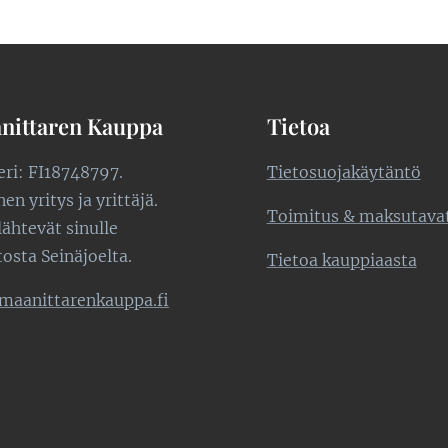
nittaren Kauppa
Tietoa
teri: FI18748797.
Tietosuojakäytäntö
n yritys ja yrittäjä.
Toimitus & maksutava
lähtevät sinulle
tosta Seinäjoelta.
Tietoa kauppiaasta
maanittarenkauppa.fi