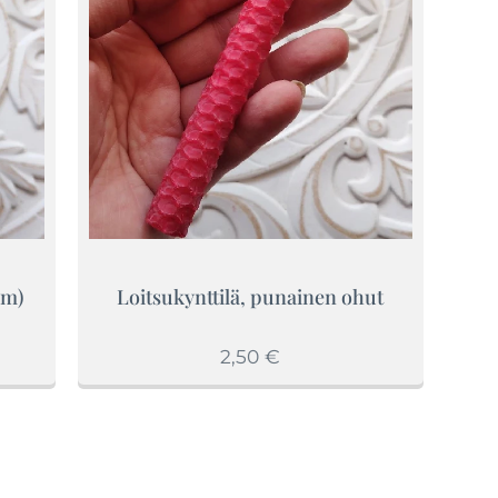
cm)
Loitsukynttilä, punainen ohut
2,50
€