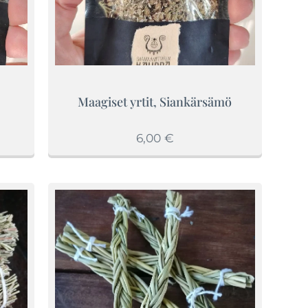
Maagiset yrtit, Siankärsämö
6,00
€