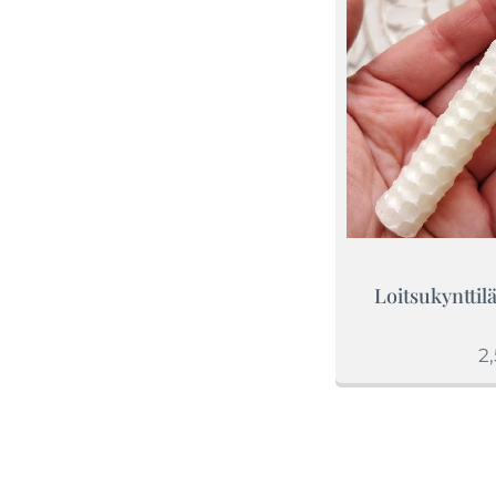
Loitsukynttil
2