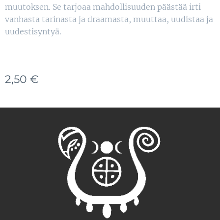
muutoksen. Se tarjoaa mahdollisuuden päästää irti
vanhasta tarinasta ja draamasta, muuttaa, uudistaa ja
uudestisyntyä.
2,50
€