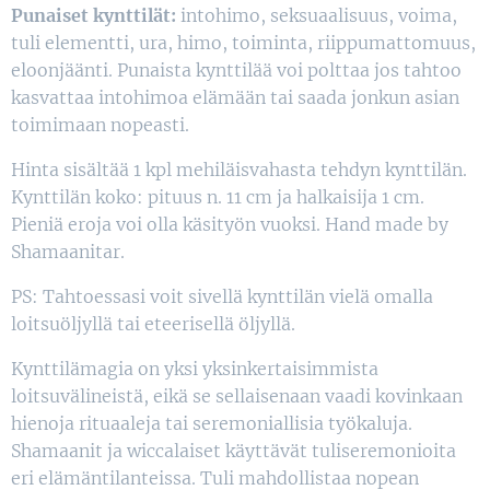
Punaiset kynttilät:
intohimo, seksuaalisuus, voima,
tuli elementti, ura, himo, toiminta, riippumattomuus,
eloonjäänti. Punaista kynttilää voi polttaa jos tahtoo
kasvattaa intohimoa elämään tai saada jonkun asian
toimimaan nopeasti.
Hinta sisältää 1 kpl mehiläisvahasta tehdyn kynttilän.
Kynttilän koko: pituus n. 11 cm ja halkaisija 1 cm.
Pieniä eroja voi olla käsityön vuoksi. Hand made by
Shamaanitar.
PS: Tahtoessasi voit sivellä kynttilän vielä omalla
loitsuöljyllä tai eteerisellä öljyllä.
Kynttilämagia on yksi yksinkertaisimmista
loitsuvälineistä, eikä se sellaisenaan vaadi kovinkaan
hienoja rituaaleja tai seremoniallisia työkaluja.
Shamaanit ja wiccalaiset käyttävät tuliseremonioita
eri elämäntilanteissa. Tuli mahdollistaa nopean