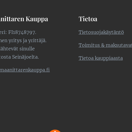
nittaren Kauppa
Tietoa
teri: FI18748797.
Tietosuojakäytäntö
n yritys ja yrittäjä.
Toimitus & maksutava
lähtevät sinulle
tosta Seinäjoelta.
Tietoa kauppiaasta
maanittarenkauppa.fi