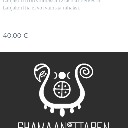
Lahjakortti on voimassa 12 kk ostohetkestä.
Lahjakorttia ei voi vaihtaa rahaksi.
40,00
€