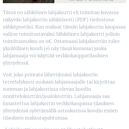
Tämä on sähköinen lahjakortti eli toimitan kuvassa
näkyvän lahjakortin sähköisesti (PDF) tiedostona
sähköpostiisi. Kun maksat tämän lahjakortin kaupassa
valitse toimitustavaksi Sähköinen lahjakortti jolloin
toimitusmaksu on 0€. Ostamaasi lahjakorttiin tulee
yksilöllinen koodi (ei näy tässä kuvassa) jonka
lahjansaaja voi käyttää verkkokauppatilauksen
yhteydessä.
Voit joko printata lähettämäni lahjakortin
tervehdyksesi mukaan lahjansaajalle tai kirjoittaa
summan ja lahjakortissa olevan koodin
onnittelukorttiin/joulukorttiin. Lahjansaaja saa
lunastettua lahjakortin verkkokaupassa tilauksen
yhteydessä syöttämällä ostoskorissa koodin ennen
tilauksen maksutapahtumaa.