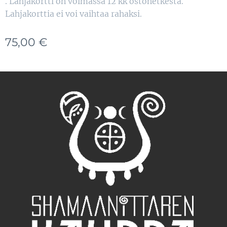
. Lahjakortti on voimassa 12 kk ostohetkestä.
Lahjakorttia ei voi vaihtaa rahaksi.
75,00
€