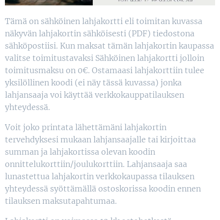
Tämä on sähköinen lahjakortti eli toimitan kuvassa
näkyvän lahjakortin sähköisesti (PDF) tiedostona
sähköpostiisi. Kun maksat tämän lahjakortin kaupassa
valitse toimitustavaksi Sähköinen lahjakortti jolloin
toimitusmaksu on 0€. Ostamaasi lahjakorttiin tulee
yksilöllinen koodi (ei näy tässä kuvassa) jonka
lahjansaaja voi käyttää verkkokauppatilauksen
yhteydessä.
Voit joko printata lähettämäni lahjakortin
tervehdyksesi mukaan lahjansaajalle tai kirjoittaa
summan ja lahjakortissa olevan koodin
onnittelukorttiin/joulukorttiin. Lahjansaaja saa
lunastettua lahjakortin verkkokaupassa tilauksen
yhteydessä syöttämällä ostoskorissa koodin ennen
tilauksen maksutapahtumaa.