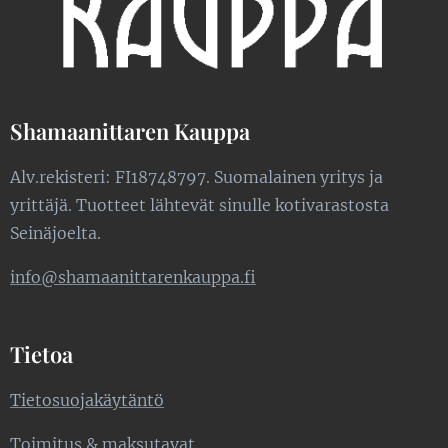
Shamaanittaren Kauppa
Alv.rekisteri: FI18748797. Suomalainen yritys ja
yrittäjä. Tuotteet lähtevät sinulle kotivarastosta
Seinäjoelta.
info@shamaanittarenkauppa.fi
Tietoa
Tietosuojakäytäntö
Toimitus & maksutavat