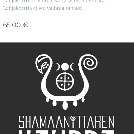
Lahjakortti on voimassa 12 kk ostohetkestä.
Lahjakorttia ei voi vaihtaa rahaksi.
65,00
€