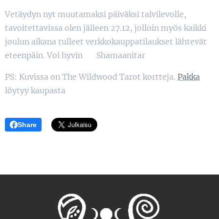
Vetäydyn nyt muutamaksi päiväksi talvilevolle,
tavoitettavissa olen jälleen 27.12, jolloin myös kaikki
joulun aikana tulleet verkkokauppatilaukset lähtevät
eteenpäin. Voi hyvin 🥰 Shamaanitar
PS: Kuvissa on The Wildwood Tarot kortteja.
Pakka
löytyy kaupasta 😁
Share