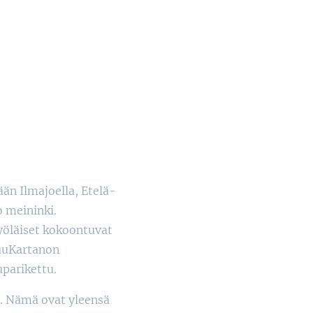
ään Ilmajoella, Etelä-
o meininki.
työläiset kokoontuvat
uuKartanon
uparikettu.
tte. Nämä ovat yleensä