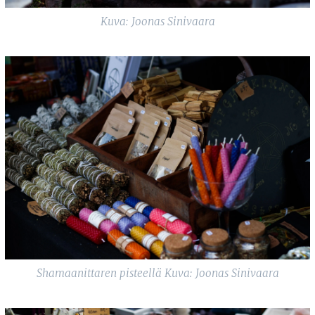
Kuva: Joonas Sinivaara
Shamaanittaren pisteellä Kuva: Joonas Sinivaara