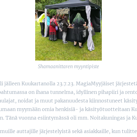
Shamaanittaren myyntipiste
 jälleen Kuukartanolla 23.7.23. MagiaMyyjäiset järjestet
ahtumassa on ihana tunnelma, idyllinen pihapiiri ja rent
laulajat, noidat ja muut pakanuudesta kiinnostuneet käsi
umaan myymään omia henkisiä- ja käsityötuotteitaan K
in. Tänä vuonna esiintymässä oli mm. Noitakuningas ja K
 muille auttajille järjestelyistä sekä asiakkaille, kun tuli