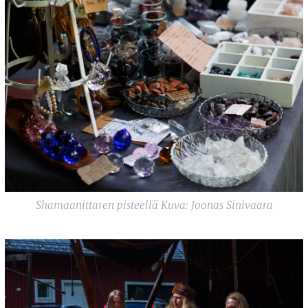
Shamaanittaren pisteellä Kuva: Joonas Sinivaara