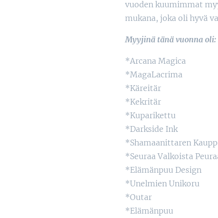
vuoden kuumimmat myyjäis
mukana, joka oli hyvä v
Myyjinä tänä vuonna oli:
*Arcana Magica
*MagaLacrima
*Käreitär
*Kekritär
*Kuparikettu
*Darkside Ink
*Shamaanittaren Kaupp
*Seuraa Valkoista Peura
*Elämänpuu Design
*Unelmien Unikoru
*Outar
*Elämänpuu