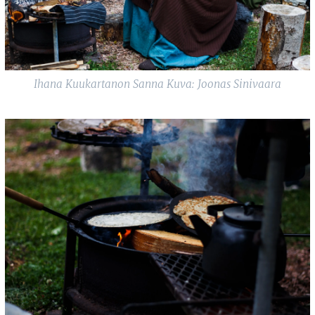
Ihana Kuukartanon Sanna Kuva: Joonas Sinivaara