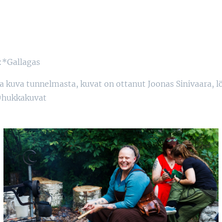
*Gallagas
a kuva tunnelmasta, kuvat on ottanut Joonas Sinivaara, 
 @hukkakuvat