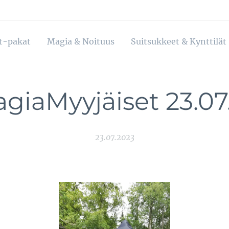
ot-pakat
Magia & Noituus
Suitsukkeet & Kynttilät
giaMyyjäiset 23.07
23.07.2023