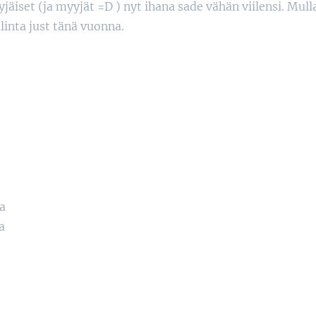
et (ja myyjät =D ) nyt ihana sade vähän viilensi. Mulla 
alinta just tänä vuonna.
a
a