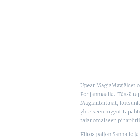
Upeat MagiaMyyjäiset oli
Pohjanmaalla. Tässä tap
Magiantaitajat, loitsun
yhteiseen myyntitapaht
taianomaiseen pihapiiri
Kiitos paljon Sannalle ja