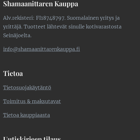
Shamaanittaren Kauppa
Alv.rekisteri: FI18748797. Suomalainen yritys ja
yrittäjä. Tuotteet lähtevät sinulle kotivarastosta
Seinäjoelta.
info@shamaanittarenkauppa.fi
Tietoa
Tietosuojakäytäntö
Toimitus & maksutavat
Tietoa kauppiaasta
Uutiskirjeen tilaus