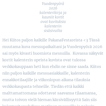
Vuodenpyörä
2026
kalenterikirja ja
kauniit kortit
ovat kuvituksia
kalenterin
sisäsivuilta
Hei Kiitos paljon kaikille PakanaFestareista <3 Tässä
muutama kuva messupaikaltani ja Vuodenpyörä 2026
sai myös kivasti huomiota messuilla. Kuvassa näkyvät
kortit kalenterin upeista kuvista ovat tulossa
verkkokauppaan heti kun ehdin ne sinne saada. Kiitos
niin paljon kaikille messuasiakkaille, kalenterin
ennakkotilaajille ja viikonlopun aikana tilauksia
verkkokaupasta tehneille. Tiedän että kaikki
malttamattomana odottavat saavansa tilaamansa,
mutta toivon vielä hieman kärsivällisyyttä Sain siis