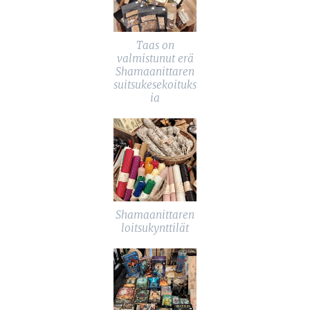
Taas on
valmistunut erä
Shamaanittaren
suitsukesekoituks
ia
Shamaanittaren
loitsukynttilät