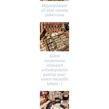
Myyntipisteeni
oli tänä vuonna
yläkerrassa
Kävin
noutamassa
viimeisen
suitsukepaketin
postista juuri
ennen messuille
lähtöä =)