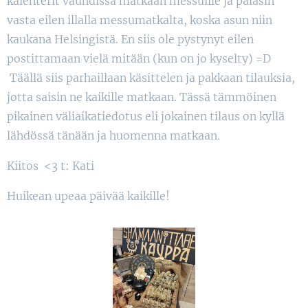
kalenterit vauhdissa matkaan messuille ja palasin
vasta eilen illalla messumatkalta, koska asun niin
kaukana Helsingistä. En siis ole pystynyt eilen
postittamaan vielä mitään (kun on jo kyselty) =D
Täällä siis parhaillaan käsittelen ja pakkaan tilauksia,
jotta saisin ne kaikille matkaan. Tässä tämmöinen
pikainen väliaikatiedotus eli jokainen tilaus on kyllä
lähdössä tänään ja huomenna matkaan.
Kiitos <3 t: Kati
Huikean upeaa päivää kaikille!