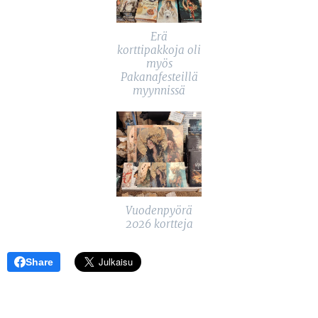
Erä
korttipakkoja oli
myös
Pakanafesteillä
myynnissä
Vuodenpyörä
2026 kortteja
Share