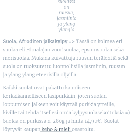
suolassa
on
ruusua,
jasmiinia
ja ylang
ylangia
Suola, Afroditen jalkakylpy =>
Tässä on kolmea eri
suolaa eli Himalajan vuorisuolaa, epsomsuolaa sekä
merisuolaa. Mukana kuivattuja ruusun terälehtiä sekä
suola on tuoksutettu luonnollisilla jasmiinin, ruusun
ja ylang ylang eteerisillä öljyillä.
Kaikki suolat ovat pakattu kauniiseen
korkkikannelliseen lasipurkkiin, joten suolan
loppumisen jälkeen voit käyttää purkkia yrteille,
kiville tai tehdä itsellesi omia kylpysuolasekoituksia =)
Suolaa on purkissa n. 280g ja hinta 14,90€. Suolat
löytyvät kaupan
keho & mieli
osastolta.