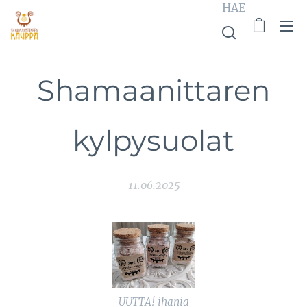
HAE
Shamaanittaren
kylpysuolat
11.06.2025
UUTTA! ihania