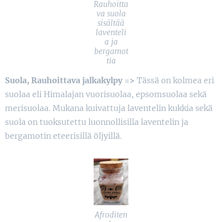
Rauhoitta
va suola
sisältää
laventeli
a ja
bergamot
tia
Suola, Rauhoittava jalkakylpy =>
Tässä on kolmea eri
suolaa eli Himalajan vuorisuolaa, epsomsuolaa sekä
merisuolaa. Mukana kuivattuja laventelin kukkia sekä
suola on tuoksutettu luonnollisilla laventelin ja
bergamotin eteerisillä öljyillä.
Afroditen