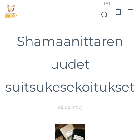
HAE
Shamaanittaren
uudet
suitsukesekoitukset
06.09.2023