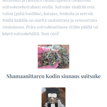
Rentoudu ja rauhoitu tämän upealta tuoksuvan
suitsukesekoituksen avulla. Suitsuke sisältää mm.
tulsia (pyhä basilika), katajaa, fenkolia ja seetriä.
Näillä kaikilla on mieltä rauhoittava ja rentouttava
ominaisuus. Polta suitsukeastiassa ritilän päällä tai
käytä suitsukehiiltä. Stay cool!
Shamaanittaren Kodin siunaus suitsuke