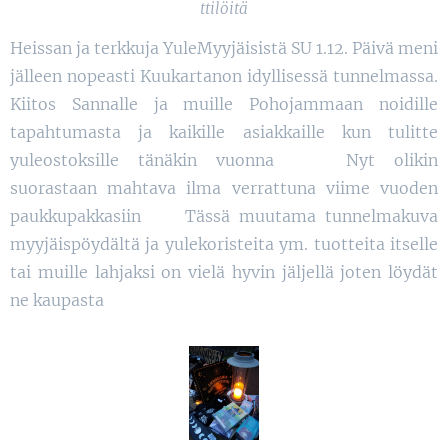
ttilöitä
Heissan ja terkkuja YuleMyyjäisistä SU 1.12. Päivä meni
jälleen nopeasti Kuukartanon idyllisessä tunnelmassa.
Kiitos Sannalle ja muille Pohojammaan noidille
tapahtumasta ja kaikille asiakkaille kun tulitte
yuleostoksille tänäkin vuonna ❤ Nyt olikin
suorastaan mahtava ilma verrattuna viime vuoden
paukkupakkasiin 😁 Tässä muutama tunnelmakuva
myyjäispöydältä ja yulekoristeita ym. tuotteita itselle
tai muille lahjaksi on vielä hyvin jäljellä joten löydät
ne kaupasta 😃