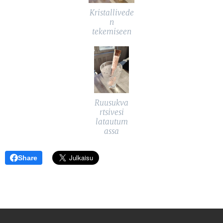
Kristallivede
n
tekemiseen
Ruusukva
rtsivesi
latautum
assa
Share