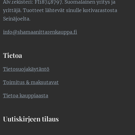
Alv.rekisteri: FI18748797. Suomalainen yritys ja
yrittäjä. Tuotteet lähtevät sinulle kotivarastosta
Seinäjoelta.
info@shamaanittarenkauppa.fi
Tietoa
Tietosuojakäytäntö
Toimitus & maksutavat
Tietoa kauppiaasta
Uutiskirjeen tilaus