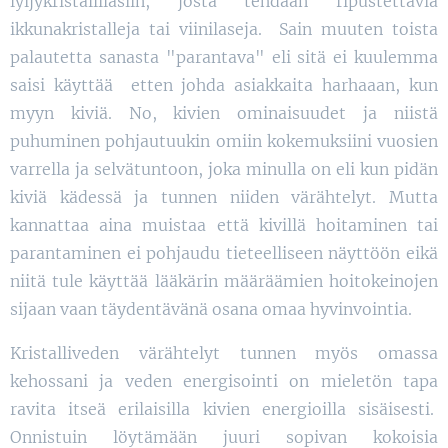
lyijykristallilasiin, josta tehdään ripustettavia
ikkunakristalleja tai viinilaseja. Sain muuten toista
palautetta sanasta "parantava" eli sitä ei kuulemma
saisi käyttää etten johda asiakkaita harhaaan, kun
myyn kiviä. No, kivien ominaisuudet ja niistä
puhuminen pohjautuukin omiin kokemuksiini vuosien
varrella ja selvätuntoon, joka minulla on eli kun pidän
kiviä kädessä ja tunnen niiden värähtelyt. Mutta
kannattaa aina muistaa että kivillä hoitaminen tai
parantaminen ei pohjaudu tieteelliseen näyttöön eikä
niitä tule käyttää lääkärin määräämien hoitokeinojen
sijaan vaan täydentävänä osana omaa hyvinvointia.
Kristalliveden värähtelyt tunnen myös omassa
kehossani ja veden energisointi on mieletön tapa
ravita itseä erilaisilla kivien energioilla sisäisesti.
Onnistuin löytämään juuri sopivan kokoisia