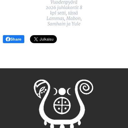
Vuodenpyörä
2026 juhlakortit 8
kpl setti, tässä
Lammas, Mabon,
Samhain ja Yule
Share