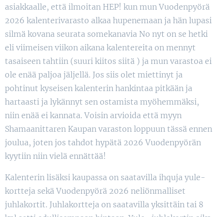
asiakkaalle, että ilmoitan HEP! kun mun Vuodenpyörä
2026 kalenterivarasto alkaa hupenemaan ja hän lupasi
silmä kovana seurata somekanavia No nyt on se hetki
eli viimeisen viikon aikana kalentereita on mennyt
tasaiseen tahtiin (suuri kiitos siitä ) ja mun varastoa ei
ole enää paljoa jäljellä. Jos siis olet miettinyt ja
pohtinut kyseisen kalenterin hankintaa pitkään ja
hartaasti ja lykännyt sen ostamista myöhemmäksi,
niin enää ei kannata. Voisin arvioida että myyn
Shamaanittaren Kaupan varaston loppuun tässä ennen
joulua, joten jos tahdot hypätä 2026 Vuodenpyörän
kyytiin niin vielä ennättää!
Kalenterin lisäksi kaupassa on saatavilla ihquja yule-
kortteja sekä Vuodenpyörä 2026 neliönmalliset
juhlakortit. Juhlakortteja on saatavilla yksittäin tai 8