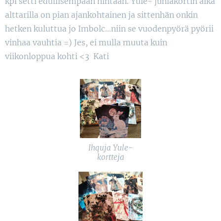
kpl setti edullisempaan hintaan. Yule- juhlakortin aika
alttarilla on pian ajankohtainen ja sittenhän onkin
hetken kuluttua jo Imbolc...niin se vuodenpyörä pyörii
vinhaa vauhtia =) Jes, ei mulla muuta kuin
viikonloppua kohti <3 Kati
Ihquja Yule-
kortteja