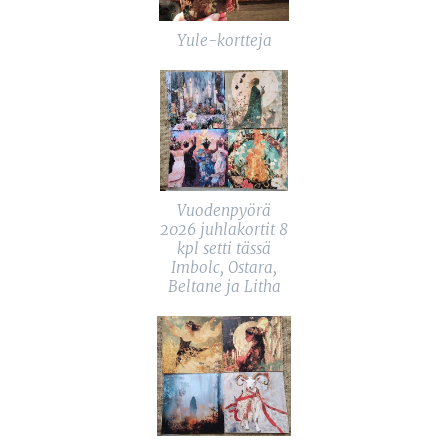
Yule-kortteja
Vuodenpyörä
2026 juhlakortit 8
kpl setti tässä
Imbolc, Ostara,
Beltane ja Litha