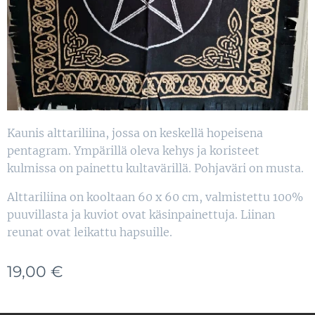
Kaunis alttariliina, jossa on keskellä hopeisena
pentagram. Ympärillä oleva kehys ja koristeet
kulmissa on painettu kultavärillä. Pohjaväri on musta.
Alttariliina on kooltaan 60 x 60 cm, valmistettu 100%
puuvillasta ja kuviot ovat käsinpainettuja. Liinan
reunat ovat leikattu hapsuille.
19,00
€