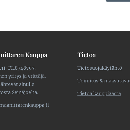
nittaren Kauppa
Tietoa
teri: FI18748797.
Tietosuojakäytäntö
n yritys ja yrittäjä.
Toimitus & maksutava
lähtevät sinulle
tosta Seinäjoelta.
Tietoa kauppiaasta
maanittarenkauppa.fi