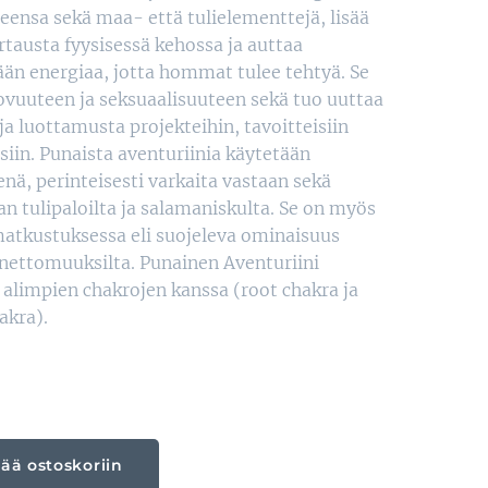
eensa sekä maa- että tulielementtejä, lisää
rtausta fyysisessä kehossa ja auttaa
än energiaa, jotta hommat tulee tehtyä. Se
uovuuteen ja seksuaalisuuteen sekä tuo uuttaa
ja luottamusta projekteihin, tavoitteisiin
isiin. Punaista aventuriinia käytetään
enä, perinteisesti varkaita vastaan sekä
n tulipaloilta ja salamaniskulta. Se on myös
matkustuksessa eli suojeleva ominaisuus
nettomuuksilta. Punainen Aventuriini
 alimpien chakrojen kanssa (root chakra ja
akra).
sää ostoskoriin