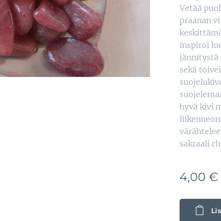
Vetää puol
praanan vi
keskittämä
inspiroi l
jännitystä 
sekä toive
suojelukiv
suojelemaa
hyvä kivi 
liikenneon
värähtelee
sakraali ch
4,00
€
Li