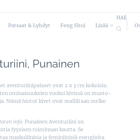
HAE
Patsaat & Lyhdyt
Feng Shui
Lisää
O
uriini, Punainen
t aventuriinipalaset ovat 2 x 3 cm kokoisia.
ten ominaisuuksien vuoksi kivissä on muoto-
ja. Nämä hiotut kivet ovat malliltaan melko
aren info:
Punainen Aventuriini on
ntia fyysisen toiminnan kautta. Se
taa maskuliinisia ja feminiinisiä energioita.