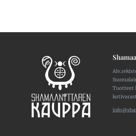
Shamaa
Alv.rekis
Suomalaine
Tuotteet 
kotivaras
info@sha