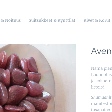
 & Noituus
Suitsukkeet & Kynttilät
Kivet & Korut
Avent
Nämä piene
Luonnollis
ja kokoero
litteitä.
Shamaanitt
manifestoi
tasapainot