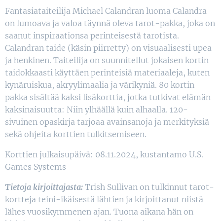
Fantasiataiteilija Michael Calandran luoma Calandra
on lumoava ja valoa täynnä oleva tarot-pakka, joka on
saanut inspiraationsa perinteisestä tarotista.
Calandran taide (käsin piirretty) on visuaalisesti upea
ja henkinen. Taiteilija on suunnitellut jokaisen kortin
taidokkaasti käyttäen perinteisiä materiaaleja, kuten
kynäruiskua, akryylimaalia ja värikyniä. 80 kortin
pakka sisältää kaksi lisäkorttia, jotka tutkivat elämän
kaksinaisuutta: Niin ylhäällä kuin alhaalla. 120-
sivuinen opaskirja tarjoaa avainsanoja ja merkityksiä
sekä ohjeita korttien tulkitsemiseen.
Korttien julkaisupäivä: 08.11.2024, kustantamo U.S.
Games Systems
Tietoja kirjoittajasta:
Trish Sullivan on tulkinnut tarot-
kortteja teini-ikäisestä lähtien ja kirjoittanut niistä
lähes vuosikymmenen ajan. Tuona aikana hän on