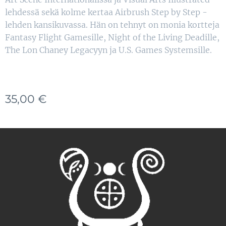
lehdessä sekä kolme kertaa Airbrush Step by Step -
lehden kansikuvassa. Hän on tehnyt on monia kortteja
Fantasy Flight Gamesille, Night of the Living Deadille,
The Lon Chaney Legacyyn ja U.S. Games Systemsille.
35,00
€