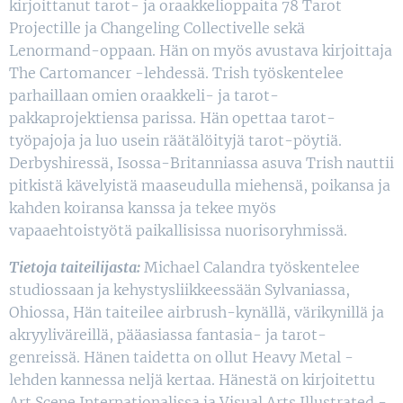
kirjoittanut tarot- ja oraakkelioppaita 78 Tarot
Projectille ja Changeling Collectivelle sekä
Lenormand-oppaan. Hän on myös avustava kirjoittaja
The Cartomancer -lehdessä. Trish työskentelee
parhaillaan omien oraakkeli- ja tarot-
pakkaprojektiensa parissa. Hän opettaa tarot-
työpajoja ja luo usein räätälöityjä tarot-pöytiä.
Derbyshiressä, Isossa-Britanniassa asuva Trish nauttii
pitkistä kävelyistä maaseudulla miehensä, poikansa ja
kahden koiransa kanssa ja tekee myös
vapaaehtoistyötä paikallisissa nuorisoryhmissä.
Tietoja taiteilijasta:
Michael Calandra työskentelee
studiossaan ja kehystysliikkeessään Sylvaniassa,
Ohiossa, Hän taiteilee airbrush-kynällä, värikynillä ja
akryyliväreillä, pääasiassa fantasia- ja tarot-
genreissä. Hänen taidetta on ollut Heavy Metal -
lehden kannessa neljä kertaa. Hänestä on kirjoitettu
Art Scene Internationalissa ja Visual Arts Illustrated -