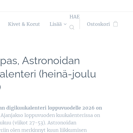
HAE
Kivet & Korut
Lisää
Ostoskori
opas, Astronoidan
lenteri (heinä-joulu
)
an digikuukalenteri loppuvuodelle 2026 on
!
Ajanjakso loppuvuoden kuukalenterissa on
ukuu (viikot 27-53). Astronoidan
riin olen merkinnyt kuun liikkumisen