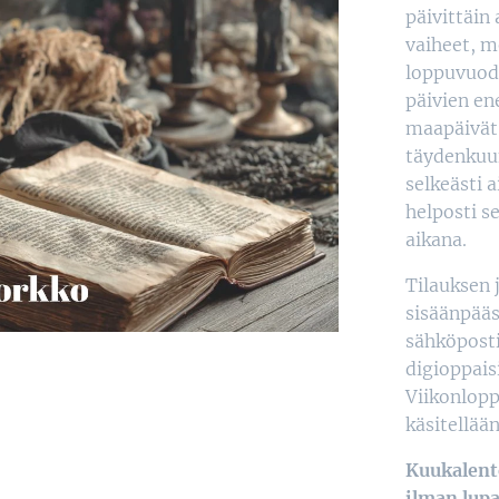
päivittäin
vaiheet, m
loppuvuode
päivien ene
maapäivät 
täydenkuun
selkeästi a
helposti 
aikana.
Tilauksen 
sisäänpääs
sähköposti
digioppais
Viikonlopp
käsitellää
Kuukalent
ilman lupa