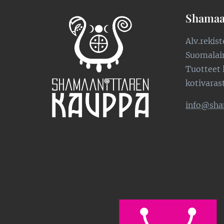
Shamaa
Alv.rekis
Suomalaine
Tuotteet 
kotivaras
info@sha