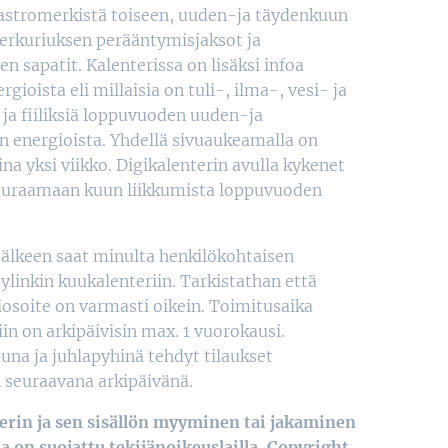
 astromerkistä toiseen, uuden-ja täydenkuun
erkuriuksen perääntymisjaksot ja
n sapatit. Kalenterissa on lisäksi infoa
rgioista eli millaisia on tuli-, ilma-, vesi- ja
ja fiiliksiä loppuvuoden uuden-ja
 energioista. Yhdellä sivuaukeamalla on
ina yksi viikko. Digikalenterin avulla kykenet
seuraamaan kuun liikkumista loppuvuoden
jälkeen saat minulta henkilökohtaisen
ylinkin kuukalenteriin. Tarkistathan että
osoite on varmasti oikein. Toimitusaika
iin on arkipäivisin max. 1 vuorokausi.
una ja juhlapyhinä tehdyt tilaukset
n seuraavana arkipäivänä.
erin ja sen sisällön myyminen tai jakaminen
a on suojattu tekijänoikeuslailla. Copyright