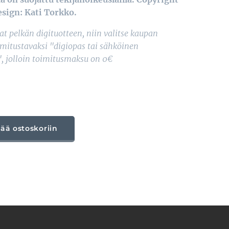
design: Kati Torkko.
at pelkän digituotteen, niin valitse kaupan
imitustavaksi "digiopas tai sähköinen
", jolloin toimitusmaksu on 0€
sää ostoskoriin