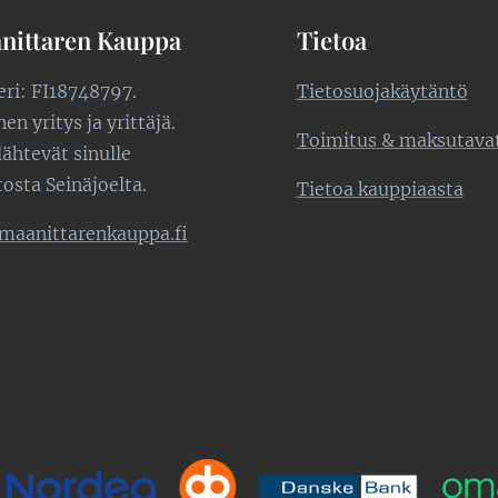
nittaren Kauppa
Tietoa
teri: FI18748797.
Tietosuojakäytäntö
n yritys ja yrittäjä.
Toimitus & maksutava
lähtevät sinulle
tosta Seinäjoelta.
Tietoa kauppiaasta
maanittarenkauppa.fi