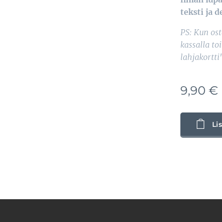
teksti ja 
PS: Kun ost
kassalla to
lahjakortti
9,90
€
Li