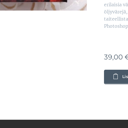
erilaisia ​​​
öljyvärejä
taiteellis
Photoshopi
39,00
Li