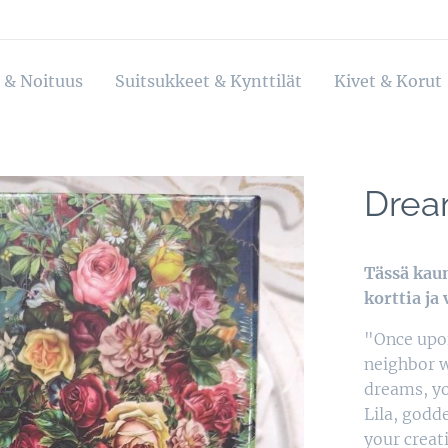
 & Noituus
Suitsukkeet & Kynttilät
Kivet & Korut
Drea
Tässä kaun
korttia ja
"Once upon
neighbor w
dreams, yo
Lila, godde
your creat