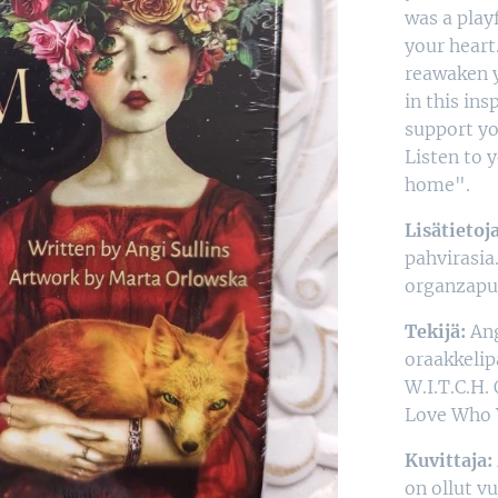
was a play
your heart
reawaken 
in this in
support yo
Listen to 
home".
Lisätietoja
pahvirasia
organzapus
Tekijä:
Ang
oraakkelip
W.I.T.C.H.
Love Who Y
Kuvittaja:
on ollut v