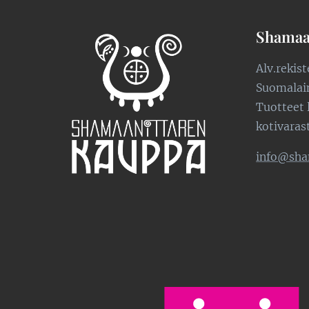
Shamaa
Alv.rekis
Suomalaine
Tuotteet 
kotivaras
info@sha