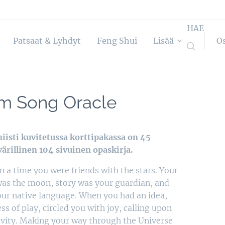
HAE
Patsaat & Lyhdyt
Feng Shui
Lisää
O
m Song Oracle
iisti kuvitetussa korttipakassa on 45
 värillinen 104 sivuinen opaskirja.
 a time you were friends with the stars. Your
as the moon, story was your guardian, and
ur native language. When you had an idea,
ss of play, circled you with joy, calling upon
ivity. Making your way through the Universe