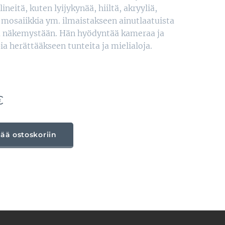
​välineitä, kuten lyijykynää, hiiltä, ​​akryyliä,
, mosaiikkia ym. ilmaistakseen ainutlaatuista
ta näkemystään. Hän hyödyntää kameraa ja
a herättääkseen tunteita ja mielialoja.
€
sää ostoskoriin