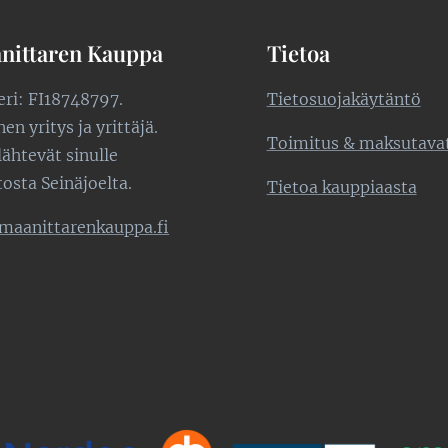
nittaren Kauppa
Tietoa
teri: FI18748797.
Tietosuojakäytäntö
n yritys ja yrittäjä.
Toimitus & maksutava
lähtevät sinulle
tosta Seinäjoelta.
Tietoa kauppiaasta
maanittarenkauppa.fi