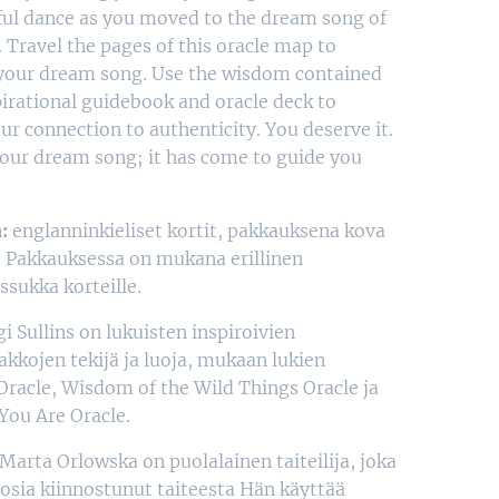
ful dance as you moved to the dream song of
. Travel the pages of this oracle map to
your dream song. Use the wisdom contained
spirational guidebook and oracle deck to
ur connection to authenticity. You deserve it.
your dream song; it has come to guide you
:
englanninkieliset kortit, pakkauksena kova
. Pakkauksessa on mukana erillinen
sukka korteille.
i Sullins on lukuisten inspiroivien
akkojen tekijä ja luoja, mukaan lukien
 Oracle, Wisdom of the Wild Things Oracle ja
ou Are Oracle.
Marta Orlowska on puolalainen taiteilija, joka
uosia kiinnostunut taiteesta Hän käyttää