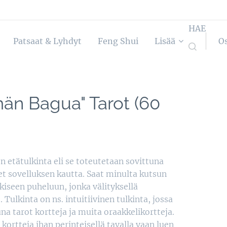
HAE
Patsaat & Lyhdyt
Feng Shui
Lisää
O
än Bagua" Tarot (60
n etätulkinta eli se toteutetaan sovittuna
t sovelluksen kautta. Saat minulta kutsun
iseen puheluun, jonka välityksellä
Tulkinta on ns. intuitiivinen tulkinta, jossa
na tarot kortteja ja muita oraakkelikortteja.
 kortteja ihan perinteisellä tavalla vaan luen