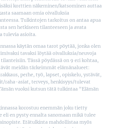
lisäksi korttien näkeminen/katsominen auttaa
asta saamaan omia oivalluksia
lanteessa. Tulkintojen tarkoitus on antaa apua
usta sen hetkiseen tilanteeseen ja avata
 tulevia asioita.
innassa käytän omaa tarot pöytää, jonka olen
imivaksi tavaksi löytää oivalluksia/neuvoja
 tilanteisiin. Tässä pöydässä on 9 eri kohtaa,
ltävät meidän tärkeimmät elämänalueet:
rakkaus, perhe, työ, lapset, opiskelu, ystävät,
it/raha-asiat, terveys, henkisyys/tulevat
Tämän vuoksi kutsun tätä tulkintaa "Elämän
.
kinnassa korostuu enemmän joku tietty
 eli en pysty ennalta sanomaan mikä tulee
inopiste. Etätulkinta mahdollistaa myös