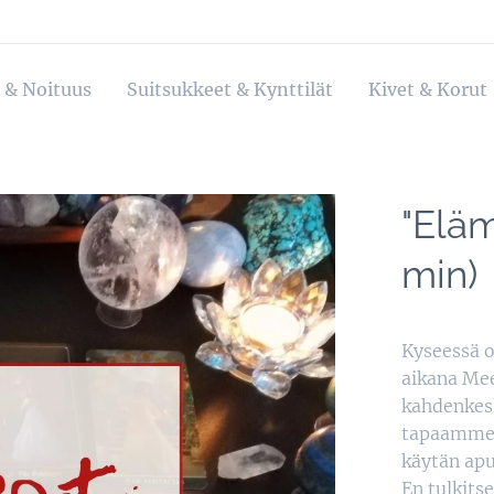
 & Noituus
Suitsukkeet & Kynttilät
Kivet & Korut
"Eläm
min)
Kyseessä o
aikana Mee
kahdenkesk
tapaamme. 
käytän apu
En tulkitse