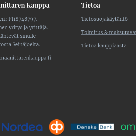
nittaren Kauppa
Tietoa
teri: FI18748797.
Tietosuojakäytäntö
n yritys ja yrittäjä.
Toimitus & maksutava
lähtevät sinulle
tosta Seinäjoelta.
Tietoa kauppiaasta
maanittarenkauppa.fi