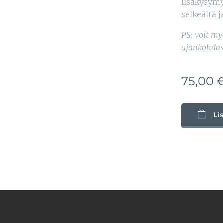
lisäkysymy
selkeältä j
PS: voit m
ajankohdas
75,00
Li