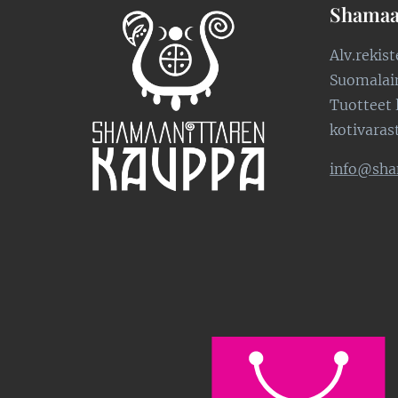
Shamaa
Alv.rekis
Suomalaine
Tuotteet 
kotivaras
info@sha