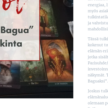
energiaa, 
myös asiak
tulkintati
ja vahvist
mahdollisia
Tässä tulk
kokenut to
elämän eri
jotka sisä
Parisuhde/
investoinn
näkymät. 
Baguaksi"
Joskus tul
elämänalue
olemaan pa