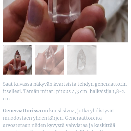
Saat kuvassa näkyvän kvartsista tehdyn generaattorin
itsellesi. Tämän mitat: pituus 4,3 cm, halkaisija 1,8-2
cm.
Generaattorissa
on kuusi sivua, jotka yhdistyvät
muodostaen yhden kärjen. Generaattoreita
arvostetaan niiden kyvystä vahvistaa ja keskittää