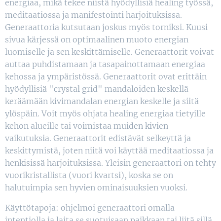
energiaa, mikä tekee niistä hyödyllisiä healing työssä,
meditaatiossa ja manifestointi harjoituksissa.
Generaattoria kutsutaan joskus myös torniksi. Kuusi
sivua kärjessä on optimaalinen muoto energian
luomiselle ja sen keskittämiselle. Generaattorit voivat
auttaa puhdistamaan ja tasapainottamaan energiaa
kehossa ja ympäristössä. Generaattorit ovat erittäin
hyödyllisiä "crystal grid" mandaloiden keskellä
keräämään kivimandalan energian keskelle ja siitä
ylöspäin. Voit myös ohjata healing energiaa tietyille
kehon alueille tai voimistaa muiden kivien
vaikutuksia. Generaattorit edistävät selkeyttä ja
keskittymistä, joten niitä voi käyttää meditaatiossa ja
henkisissä harjoituksissa. Yleisin generaattori on tehty
vuorikristallista (vuori kvartsi), koska se on
halutuimpia sen hyvien ominaisuuksien vuoksi.
Käyttötapoja: ohjelmoi generaattori omalla
intentiolla ja laita se suotuisaan paikkaan tai liitä sillä