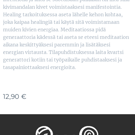
kivimandalan kivet voimistaaksesi manifestointia.
Healing tarkoituksessa aseta lähelle kehon kohtaa,
joka kaipaa healingiä tai käytä sitä voimistamaan
muiden kivien energiaa. Meditaatiossa pidä
generaattoria kädessä tai aseta se eteesi meditaation
aikana keskittyäksesi paremmin ja lisätäksesi
energian virtausta. Tilapuhdistuksessa laita kvartsi
generattori kotiin tai työpaikalle puhdistaaksesi ja
tasapainiottaaksesi energioita.
12,90
€