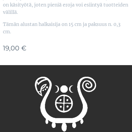
on käsityötä, joten pieniä eroja voi esiintyä tuotteiden
välillä.
Tämän alustan halkaisija on 15 cm ja paksuus n. 0,3
cm.
19,00
€