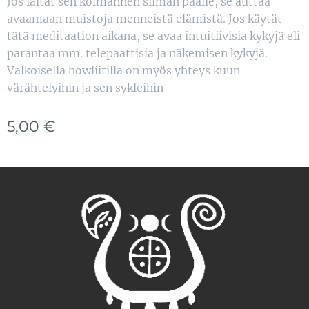
Jos laitat sen kolmannen silmän päälle, se auttaa
avaamaan muistoja menneistä elämistä. Jos käytät
tätä meditaation aikana, se avaa intuitiivisia kykyjä eli
parantaa mm. telepaattisia ja näkemisen kykyjä.
Valkoisella howliitilla on myös yhteys kuun
värähtelyihin ja sen sykleihin
5,00
€