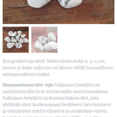
Rumpuhiottuja kiviä. Yhden kivien koko n. 3-4 cm,
muoto ja koko vaihtelee eri kivien välillä luonnollisten
ominaisuuksien vuoksi.
Shamaanittaren kivi-info:
Valkoinen howliitti on
rauhoittava kivi ja se auttaa myös unettomuudessa.
Valkoinen howliitti on kruunuchakran kivi, joka
yhdistää sinut korkeampaan henkiseen tietoisuuteen
ja valmistelee mieltä viisautta ja oivalluksia varten.