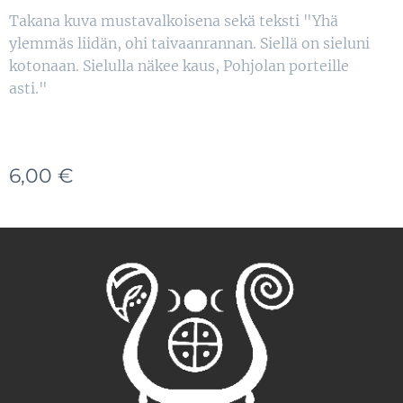
Takana kuva mustavalkoisena sekä teksti "Yhä
ylemmäs liidän, ohi taivaanrannan. Siellä on sieluni
kotonaan. Sielulla näkee kaus, Pohjolan porteille
asti."
6,00
€