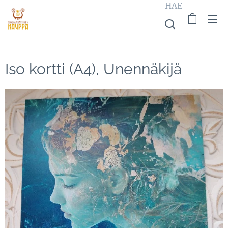
HAE
Iso kortti (A4), Unennäkijä