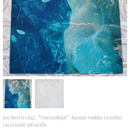
Iso kortti (A4) "Unennäkijä". Kaunis vaikka tauluksi
tai omalle alttarille.