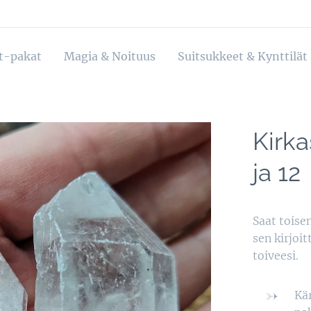
ot-pakat
Magia & Noituus
Suitsukkeet & Kynttilät
Kirka
ja 12
Saat toisen
sen kirjoi
toiveesi.
Kär