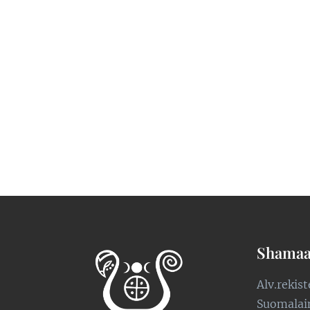
Shamaa
Alv.rekis
Suomalaine