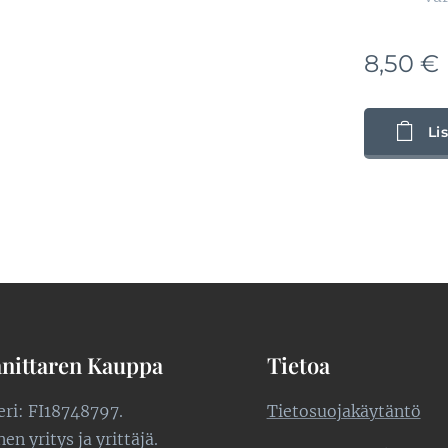
8,50
€
Li
nittaren Kauppa
Tietoa
teri: FI18748797.
Tietosuojakäytäntö
n yritys ja yrittäjä.