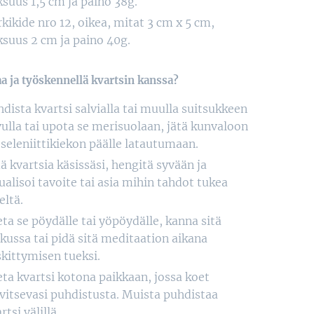
suus 1,5 cm ja paino 38g.
kikide nro 12, oikea, mitat 3 cm x 5 cm,
ksuus 2 cm ja paino 40g.
a ja työskennellä kvartsin kanssa?
dista kvartsi salvialla tai muulla suitsukkeen
ulla tai upota se merisuolaan, jätä kunvaloon
 seleniittikiekon päälle latautumaan.
ä kvartsia käsissäsi, hengitä syvään ja
ualisoi tavoite tai asia mihin tahdot tukea
eltä.
ta se pöydälle tai yöpöydälle, kanna sitä
kussa tai pidä sitä meditaation aikana
kittymisen tueksi.
ta kvartsi kotona paikkaan, jossa koet
vitsevasi puhdistusta. Muista puhdistaa
rtsi välillä.