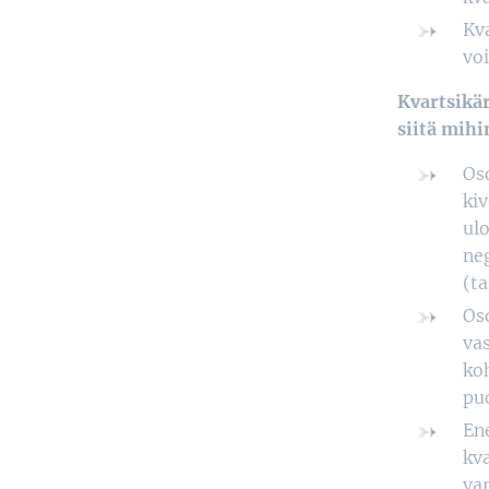
Kva
vo
Kvartsikär
siitä mihi
Os
kiv
ulo
ne
(ta
Os
vas
koh
puo
En
kv
var