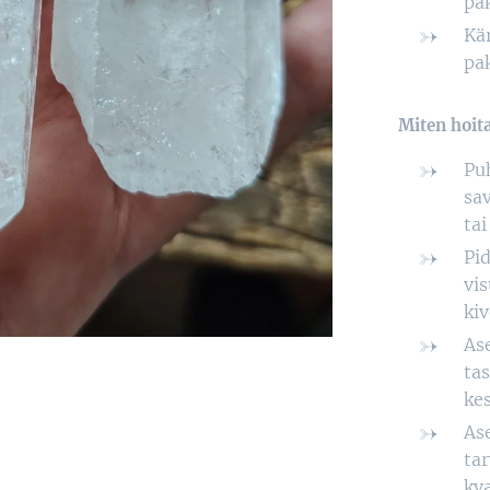
pak
Kär
pa
Miten hoita
Puh
sav
tai
Pid
vis
kiv
Ase
tas
kes
Ase
tar
kva