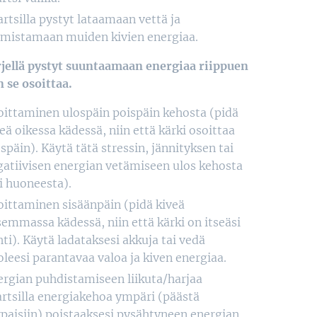
rtsilla pystyt lataamaan vettä ja
imistamaan muiden kivien energiaa.
jellä pystyt suuntaamaan energiaa riippuen
n se osoittaa.
oittaminen ulospäin poispäin kehosta (pidä
eä oikessa kädessä, niin että kärki osoittaa
späin). Käytä tätä stressin, jännityksen tai
gatiivisen energian vetämiseen ulos kehosta
i huoneesta).
oittaminen sisäänpäin (pidä kiveä
emmassa kädessä, niin että kärki on itseäsi
ti). Käytä ladataksesi akkuja tai vedä
leesi parantavaa valoa ja kiven energiaa.
ergian puhdistamiseen liikuta/harjaa
artsilla energiakehoa ympäri (päästä
paisiin) poistaaksesi pysähtyneen energian.