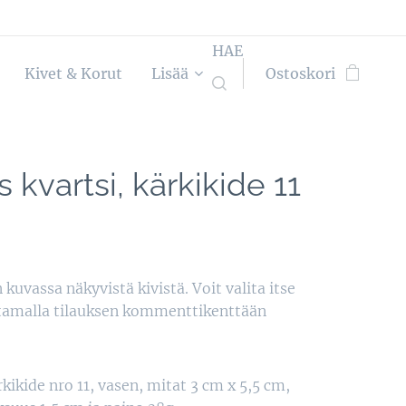
HAE
Kivet & Korut
Lisää
Ostoskori
s kvartsi, kärkikide 11
 kuvassa näkyvistä kivistä. Voit valita itse
ttamalla tilauksen kommenttikenttään
kikide nro 11, vasen, mitat 3 cm x 5,5 cm,