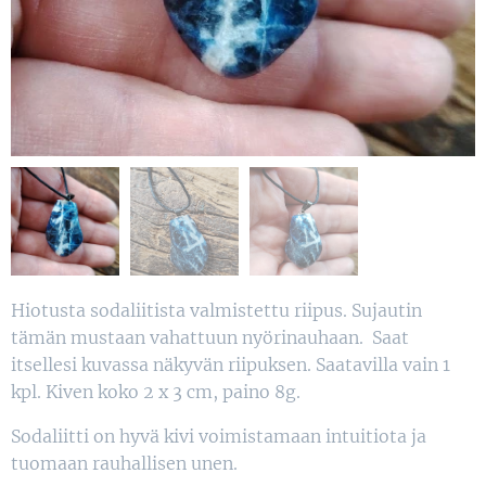
Hiotusta sodaliitista valmistettu riipus. Sujautin
tämän mustaan vahattuun nyörinauhaan. Saat
itsellesi kuvassa näkyvän riipuksen. Saatavilla vain 1
kpl. Kiven koko 2 x 3 cm, paino 8g.
Sodaliitti on hyvä kivi voimistamaan intuitiota ja
tuomaan rauhallisen unen.