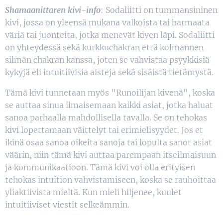
Shamaanittaren kivi-info
: Sodaliitti on tummansininen
kivi, jossa on yleensä mukana valkoista tai harmaata
väriä tai juonteita, jotka menevät kiven läpi. Sodaliitti
on yhteydessä sekä kurkkuchakran että kolmannen
silmän chakran kanssa, joten se vahvistaa psyykkisiä
kykyjä eli intuitiivisia aisteja sekä sisäistä tietämystä.
Tämä kivi tunnetaan myös "Runoilijan kivenä", koska
se auttaa sinua ilmaisemaan kaikki asiat, jotka haluat
sanoa parhaalla mahdollisella tavalla. Se on tehokas
kivi lopettamaan väittelyt tai erimielisyydet. Jos et
ikinä osaa sanoa oikeita sanoja tai lopulta sanot asiat
väärin, niin tämä kivi auttaa parempaan itseilmaisuun
ja kommunikaatioon. Tämä kivi voi olla erityisen
tehokas intuition vahvistamiseen, koska se rauhoittaa
yliaktiivista mieltä. Kun mieli hiljenee, kuulet
intuitiiviset viestit selkeämmin.