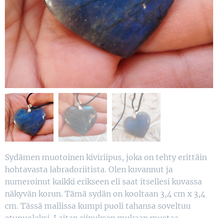
Sydämen muotoinen kiviriipus, joka on tehty erittäin
hohtavasta labradoriitista. Olen kuvannut ja
numeroinut kaikki erikseen eli saat itsellesi kuvassa
näkyvän korun. Tämä sydän on kooltaan 3,4 cm x 3,4
cm. Tässä mallissa kumpi puoli tahansa soveltuu
etupuoleksi. Laitan riipuksen mukaan mustaa