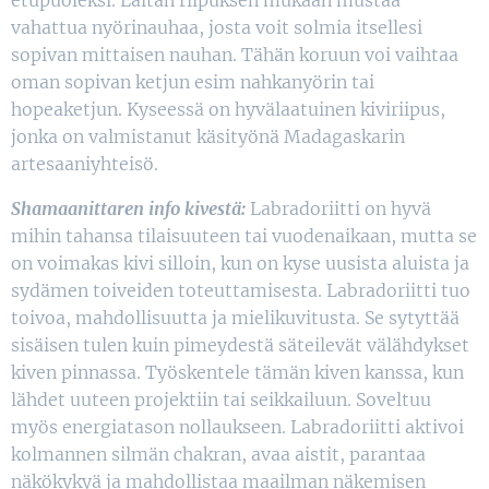
vahattua nyörinauhaa, josta voit solmia itsellesi
sopivan mittaisen nauhan. Tähän koruun voi vaihtaa
oman sopivan ketjun esim nahkanyörin tai
hopeaketjun. Kyseessä on hyvälaatuinen kiviriipus,
jonka on valmistanut käsityönä Madagaskarin
artesaaniyhteisö.
Shamaanittaren info kivestä:
Labradoriitti on hyvä
mihin tahansa tilaisuuteen tai vuodenaikaan, mutta se
on voimakas kivi silloin, kun on kyse uusista aluista ja
sydämen toiveiden toteuttamisesta. Labradoriitti tuo
toivoa, mahdollisuutta ja mielikuvitusta. Se sytyttää
sisäisen tulen kuin pimeydestä säteilevät välähdykset
kiven pinnassa. Työskentele tämän kiven kanssa, kun
lähdet uuteen projektiin tai seikkailuun. Soveltuu
myös energiatason nollaukseen. Labradoriitti aktivoi
kolmannen silmän chakran, avaa aistit, parantaa
näkökykyä ja mahdollistaa maailman näkemisen