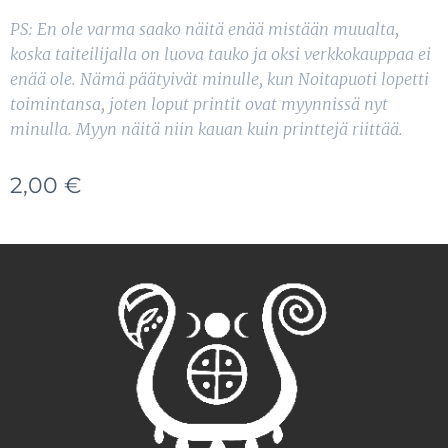
PS: En ole varma saako näitä enää mistään muualta,
koska taiteilijalla on luova tauko ja oksi verkkokauppaa ei
enää ole.
Nämä päätyivät minulle, kun Noitapuoti lopetti
toimintansa,
joten loput printit ovat myynnissä nyt
minulla. Myyn näitä niin kauan kuin printtejä riittää.
2,00
€