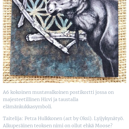
A6 kokoinen mustavalkoinen postikortti jossa on
majesteetillinen Hirvi ja taustalla
elämänkukkasymboli.
Taitelija: Petra Hulkkonen (art by Oksi). Lyijykynätyö.
Alkuperäinen teoksen nimi on ollut ehkä Moose?