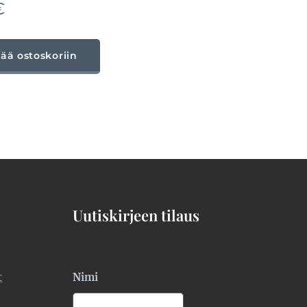
€
sää ostoskoriin
Uutiskirjeen tilaus
t
Nimi