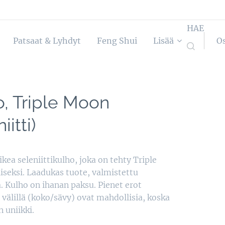
HAE
Patsaat & Lyhdyt
Feng Shui
Lisää
O
, Triple Moon
iitti)
kea seleniittikulho, joka on tehty Triple
seksi. Laadukas tuote, valmistettu
 Kulho on ihanan paksu. Pienet erot
 välillä (koko/sävy) ovat mahdollisia, koska
 uniikki.