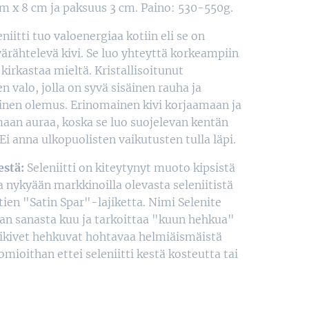
cm x 8 cm ja paksuus 3 cm. Paino: 530-550g.
niitti tuo valoenergiaa kotiin eli se on
värähtelevä kivi. Se luo yhteyttä korkeampiin
 kirkastaa mieltä. Kristallisoitunut
n valo, jolla on syvä sisäinen rauha ja
inen olemus. Erinomainen kivi korjaamaan ja
aan auraa, koska se luo suojelevan kentän
Ei anna ulkopuolisten vaikutusten tulla läpi.
estä:
Seleniitti on kiteytynyt muoto kipsistä
sa nykyään markkinoilla olevasta seleniitistä
ttien "Satin Spar"-lajiketta. Nimi Selenite
kan sanasta kuu ja tarkoittaa "kuun hehkua"
ttikivet hehkuvat hohtavaa helmiäismäistä
omioithan ettei seleniitti kestä kosteutta tai