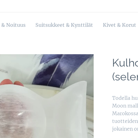
 & Noituus
Suitsukkeet & Kynttilät
Kivet & Korut
Kulho
(selen
Todella hui
Moon malli
Marokossa.
tuotteiden
jokainen on