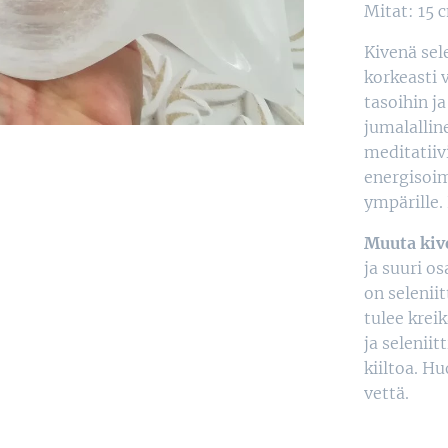
Mitat: 15 
Kivenä sele
korkeasti 
tasoihin ja
jumalalline
meditatiiv
energisoim
ympärille. 
Muuta kiv
ja suuri o
on selenii
tulee krei
ja selenii
kiiltoa. Hu
vettä.