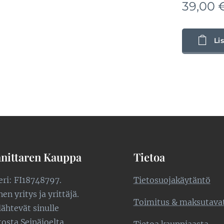
39,00
Li
nittaren Kauppa
Tietoa
teri: FI18748797.
Tietosuojakäytäntö
n yritys ja yrittäjä.
Toimitus & maksutava
lähtevät sinulle
tosta Seinäjoelta.