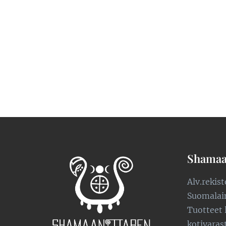
Shamaa
Alv.rekis
Suomalaine
Tuotteet 
kotivaras