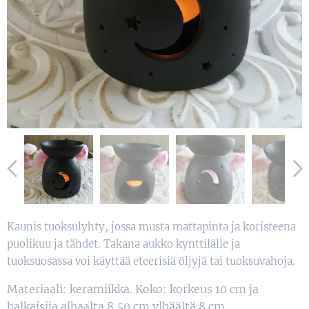
Kaunis tuoksulyhty, jossa musta mattapinta ja koristeena
puolikuu ja tähdet. Takana aukko kynttilälle ja
tuoksuosassa voi käyttää eteerisiä öljyjä tai tuoksuvahoja.
Materiaali: keramiikka. Koko: korkeus 10 cm ja
halkaisija alhaalta 8,50 cm ylhäältä 8 cm.