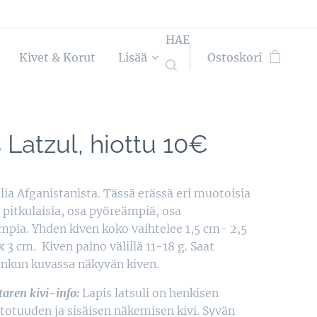
HAE
Kivet & Korut
Lisää
Ostoskori
 Latzul, hiottu 10€
ulia Afganistanista. Tässä erässä eri muotoisia
a pitkulaisia, osa pyöreämpiä, osa
pia. Yhden kiven koko vaihtelee 1,5 cm- 2,5
 3 cm. Kiven paino välillä 11-18 g. Saat
 jonkun kuvassa näkyvän kiven.
aren kivi-info:
Lapis latsuli on henkisen
 totuuden ja sisäisen näkemisen kivi. Syvän