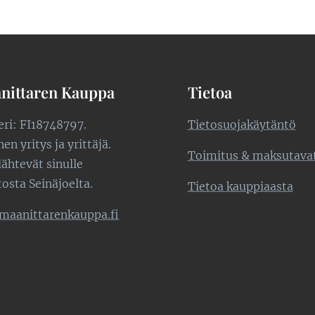
nittaren Kauppa
Tietoa
teri: FI18748797.
Tietosuojakäytäntö
n yritys ja yrittäjä.
Toimitus & maksutava
lähtevät sinulle
tosta Seinäjoelta.
Tietoa kauppiaasta
maanittarenkauppa.fi