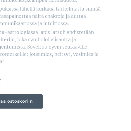
stimuloi korkeampaa tietoisuutta.
puksissa lähellä kurkkua tai kolmatta silmää
tasapainottaa näitä chakroja ja auttaa
mmunikaatiossa ja intuitiossa.
a-astrologiassa lapis latsuli yhdistetään
iteriin, joka symboloi viisautta ja
jentumista. Soveltuu hyvin seuraaville
romerkeille: jousimies, neitsyt, vesimies ja
at.
€
sää ostoskoriin