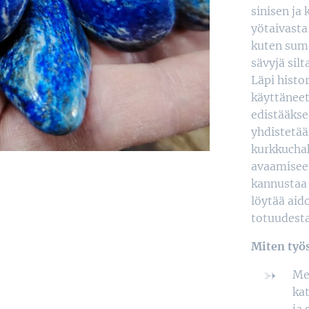
sinisen ja
yötaivasta
kuten sumer
sävyjä silt
Läpi histo
käyttäneet
edistääkse
yhdistetää
kurkkuchak
avaamiseen
kannustaa r
löytää aid
totuudesta
Miten työ
Med
kat