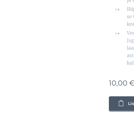
ja 
Rii
se 
ko
Ved
Jup
laa
ast
kal
10,00
Li