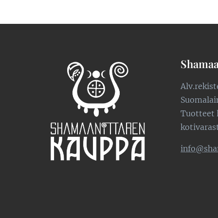
Shamaa
Alv.rekis
Suomalaine
Tuotteet 
kotivaras
info@sha