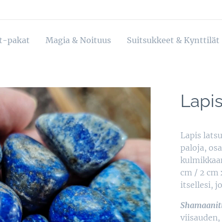
ot-pakat
Magia & Noituus
Suitsukkeet & Kynttilät
Lapis
Lapis lats
paloja, os
kulmikkaam
cm / 2 cm x
itsellesi,
Shamaanitt
viisauden,