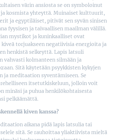
 kultaisen värin ansiosta se on symboloinut
 ja kosmista yhteyttä. Muinaiset kulttuurit,
it ja egyptiläiset, pitivät sen syvän sinisen
ana fyysisen ja taivaallisen maailman välillä.
rian mystikot ja kuninkaalliset ovat
 kiveä torjuakseen negatiivisia energioita ja
en henkistä selkeyttä. Lapis latsuli
n vahvasti kolmanteen silmään ja
raan. Sitä käytetään psyykkisten kykyjen
 ja meditaation syventämiseen. Se
ehelliseen itsetutkiskeluun, jolloin voit
on minäsi ja puhua henkilökohtaisesta
si pelkäämättä.
skennellä kiven kanssa?
itaation aikana pidä lapis latsulia tai
selele sitä. Se rauhoittaa yliaktiivista mieltä