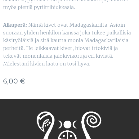
myös pieniä pyriittihiukkasia.
Alkuperä:
Nämä kivet ovat Madagaskarilta. Asioin
suoraan yhden henkilön kanssa joka tukee paikallisia
käsityöläisiä ja sitä kautta monia Madagaskarilaisia
perheitä. He leikkaavat kivet, hiovat irtokiviä ja
tekevät monenlaisia jalokivikoruja eri kivistä.
Mielestäni kivien laatu on tosi hyvä.
6,00
€