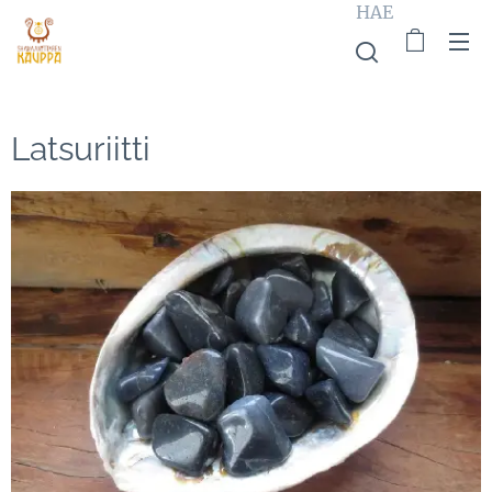
HAE
Latsuriitti