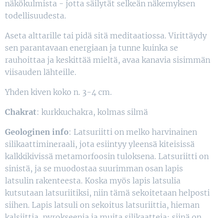
näkökulmista - jotta säilytät selkeän näkemyksen
todellisuudesta.
Aseta alttarille tai pidä sitä meditaatiossa. Virittäydy
sen parantavaan energiaan ja tunne kuinka se
rauhoittaa ja keskittää mieltä, avaa kanavia sisimmän
viisauden lähteille.
Yhden kiven koko n. 3-4 cm.
Chakrat
: kurkkuchakra, kolmas silmä
Geologinen info
: Latsuriitti on melko harvinainen
silikaattimineraali, jota esiintyy yleensä kiteisissä
kalkkikivissä metamorfoosin tuloksena. Latsuriitti on
sinistä, ja se muodostaa suurimman osan lapis
latsulin rakenteesta. Koska myös lapis latsulia
kutsutaan latsuriitiksi, niin tämä sekoitetaan helposti
siihen. Lapis latsuli on sekoitus latsuriittia, hieman
kalsiittia, pyrokseenia ja muita silikaatteja; siinä on