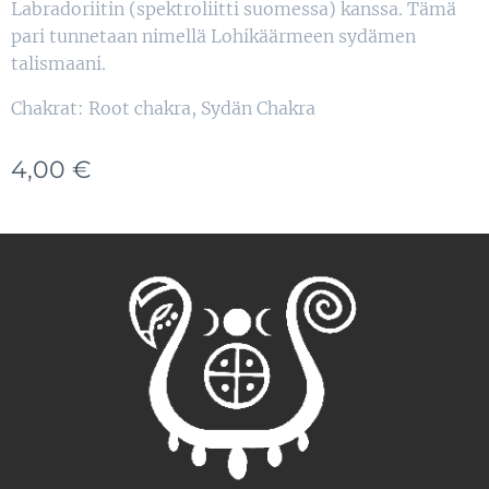
Labradoriitin (spektroliitti suomessa) kanssa. Tämä
pari tunnetaan nimellä Lohikäärmeen sydämen
talismaani.
Chakrat: Root chakra, Sydän Chakra
4,00
€