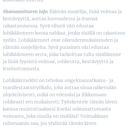
Shamaanittaren info:
Elämän suojelija, lisää voimaa ja
kestävyyttä, auttaa luovuudessa ja itsensä
rakastamisessa. Syvä vihreä väri edustaa
lohikäärmeen kovaa nahkaa, jonka sisällä on rakastava
sydän. Lohikäärmeet ovat oikeudenmukaisuuden ja
elämän suojelijoita. Syvä punainen väri edustaa
lohikäärmeen verta, joka tarkoittaa tulta sisällämme
ja lisää fyysistä voimaa, rohkeutta, kestävyyttä ja
itseluottamusta.
Lohikäärmekivi on tehokas ongelmanratkaisu- ja
manifestaatiotyökalu, joka auttaa sinua näkemään
objektiivisesti, mikä on edessäsi ja liikkumaan
rohkeasti sen mukaisesti. Työskentele tämän kiven
kanssa muistuttaaksesi itseäsi uskomattomasta
voimasta, joka sinulla on sisälläsi! Voimakkaan
talismaanin saa, jos yhdistää tämän kiven