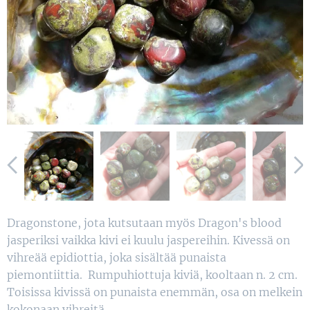
Dragonstone, jota kutsutaan myös Dragon's blood
jasperiksi vaikka kivi ei kuulu jaspereihin. Kivessä on
vihreää epidiottia, joka sisältää punaista
piemontiittia. Rumpuhiottuja kiviä, kooltaan n. 2 cm.
Toisissa kivissä on punaista enemmän, osa on melkein
kokonaan vihreitä.