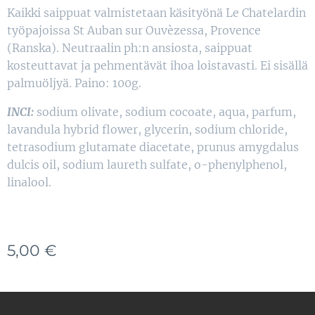
Kaikki saippuat valmistetaan käsityönä Le Chatelardin
työpajoissa St Auban sur Ouvèzessa, Provence
(Ranska). Neutraalin ph:n ansiosta, saippuat
kosteuttavat ja pehmentävät ihoa loistavasti. Ei sisällä
palmuöljyä. Paino: 100g.
INCI:
sodium olivate, sodium cocoate, aqua, parfum,
lavandula hybrid flower, glycerin, sodium chloride,
tetrasodium glutamate diacetate, prunus amygdalus
dulcis oil, sodium laureth sulfate, o-phenylphenol,
linalool.
5,00
€