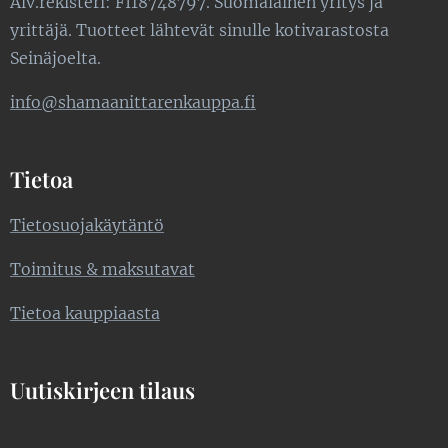
Alv.rekisteri: FI18748797. Suomalainen yritys ja
yrittäjä. Tuotteet lähtevät sinulle kotivarastosta
Seinäjoelta.
info@shamaanittarenkauppa.fi
Tietoa
Tietosuojakäytäntö
Toimitus & maksutavat
Tietoa kauppiaasta
Uutiskirjeen tilaus