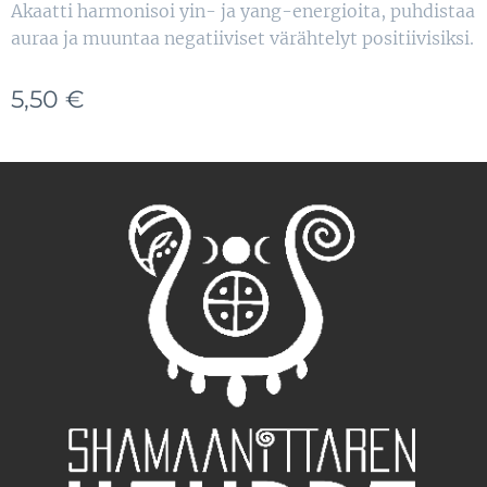
Akaatti harmonisoi yin- ja yang-energioita, puhdistaa
auraa ja muuntaa negatiiviset värähtelyt positiivisiksi.
5,50
€