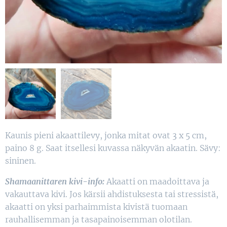
Kaunis pieni akaattilevy, jonka mitat ovat 3 x 5 cm,
paino 8 g. Saat itsellesi kuvassa näkyvän akaatin. Sävy:
sininen.
Shamaanittaren kivi-info:
Akaatti on maadoittava ja
vakauttava kivi. Jos kärsii ahdistuksesta tai stressistä,
akaatti on yksi parhaimmista kivistä tuomaan
rauhallisemman ja tasapainoisemman olotilan.