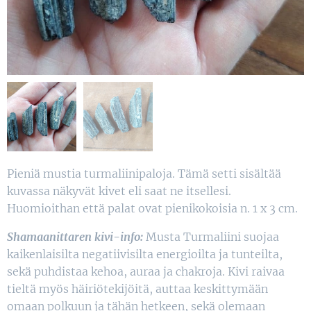
Pieniä mustia turmaliinipaloja. Tämä setti sisältää
kuvassa näkyvät kivet eli saat ne itsellesi.
Huomioithan että palat ovat pienikokoisia n. 1 x 3 cm.
Shamaanittaren kivi-info:
Musta Turmaliini suojaa
kaikenlaisilta negatiivisilta energioilta ja tunteilta,
sekä puhdistaa kehoa, auraa ja chakroja. Kivi raivaa
tieltä myös häiriötekijöitä, auttaa keskittymään
omaan polkuun ja tähän hetkeen, sekä olemaan