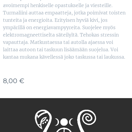
avoimempi henkiselle opastukselle ja viesteille.
Turmaliini auttaa empaatteja, jotka poimivat toisten
tunteita ja energioita. Erityisen hyviä kivi, jos
ympärillä on energiavampyyreita. Suojelee myös
elektromagneettiselta säteilyltä. Tehokas stressin
vapauttaja. Matkustaessa tai autolla ajaessa voi
laittaa autoon tai taskuun lisäämään suojelua. Voi
kantaa mukana kävellessä joko taskussa tai laukussa.
8,00
€