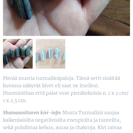
Pieniä mustia turmaliinipaloja. Tämä setti sisältää
kuvassa näkyvät kivet eli saat ne itsellesi.
Huomioithan että palat ovat pienikokoisia n. 1 x 2 cm/
1 x 2,5 cm.
Shamaanittaren kivi-info:
Musta Turmaliini suojaa
kaikenlaisilta negatiivisilta energioilta ja tunteilta,
sekä puhdistaa kehoa, auraa ja chakroja. Kivi raivaa