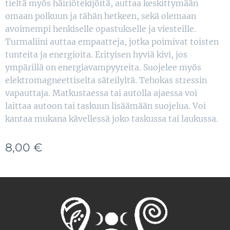
tieltä myös häiriötekijöitä, auttaa keskittymään
omaan polkuun ja tähän hetkeen, sekä olemaan
avoimempi henkiselle opastukselle ja viesteille.
Turmaliini auttaa empaatteja, jotka poimivat toisten
tunteita ja energioita. Erityisen hyviä kivi, jos
ympärillä on energiavampyyreita. Suojelee myös
elektromagneettiselta säteilyltä. Tehokas stressin
vapauttaja. Matkustaessa tai autolla ajaessa voi
laittaa autoon tai taskuun lisäämään suojelua. Voi
kantaa mukana kävellessä joko taskussa tai laukussa.
8,00
€