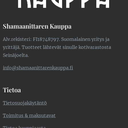
Shamaanittaren Kauppa
Alv.rekisteri: FI18748797. Suomalainen yritys ja
yrittäjä. Tuotteet lähtevät sinulle kotivarastosta
Seinäjoelta.
info@shamaanittarenkauppa.fi
Tietoa
Tietosuojakäytäntö
Toimitus & maksutavat
Tietoa kauppiaasta