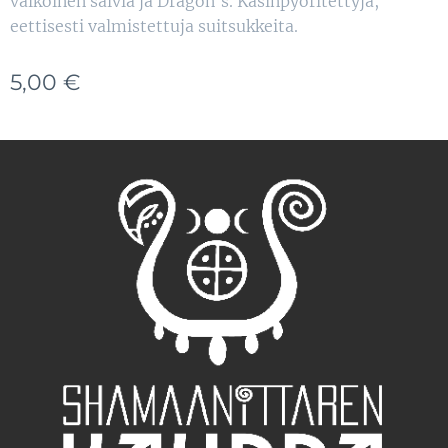
valkoinen salvia ja Dragon's. Käsinpyöritettyjä,
eettisesti valmistettuja suitsukkeita.
5,00
€