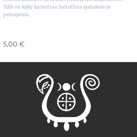
Sillä on kyky karkottaa haitallisia ajatuksia ja
painajaisia.
5,00
€