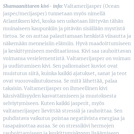
Shamaanittaren kivi- info:
Valtamerijasper (Ocean
jasper/merijasper) tunnetaan myös nimellä
Atlantiksen kivi, koska sen uskotaan liittyvän tähän
muinaiseen kaupunkiin ja pitävän sisällään mystistä
tietoa. Se on auttaa palauttamaan henkistä viisautta ja
näkemään menneisiin elämiin. Hyvä maadoittumiseen
ja keskittymiseen meditaatiossa. Kivi saa rauhoittavan
voimansa vesielementistä. Valtamerijasper on voiman
ja uudistumisen kivi. Sen pallomaiset kuviot ovat
muistutus siitä, kuinka kaikki ajatukset, sanat ja teot
ovat vuorovaikutuksessa. Se mitä lähettää, palaa
takaisin. Valtamerijasper on ihmeellinen kivi
kärsivällisyyden kasvattamiseen ja muutoksesta
selviytymiseen. Kuten kaikki jasperit, myös
valtamerijasper lievittää stressiä ja rauhoittaa. Sen
puhdistava vaikutus poistaa negatiivista energiaa ja
tasapainottaa auraa. Se on stressikivi hermojen
rauhoittamiseen ja keskittymiskyvyn lisäämiseen.