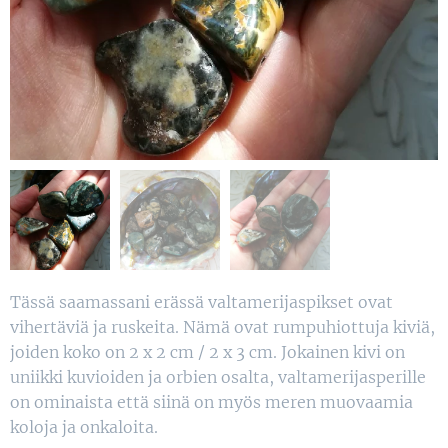
Tässä saamassani erässä valtamerijaspikset ovat
vihertäviä ja ruskeita. Nämä ovat rumpuhiottuja kiviä,
joiden koko on 2 x 2 cm / 2 x 3 cm. Jokainen kivi on
uniikki kuvioiden ja orbien osalta, valtamerijasperille
on ominaista että siinä on myös meren muovaamia
koloja ja onkaloita.