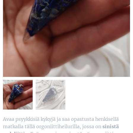
Avaa psyykkisiä kykyjä ja saa opastusta henkisellä
matkalla tällä orgoniittiheilurilla, jossa on
sinistä