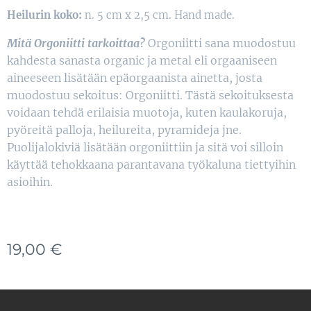
Heilurin koko:
n. 5 cm x 2,5 cm. Hand made.
Mitä Orgoniitti tarkoittaa?
Orgoniitti sana muodostuu
kahdesta sanasta organic ja metal eli orgaaniseen
aineeseen lisätään epäorgaanista ainetta, josta
muodostuu sekoitus: Orgoniitti. Tästä sekoituksesta
voidaan tehdä erilaisia muotoja, kuten kaulakoruja,
pyöreitä palloja, heilureita, pyramideja jne.
Puolijalokiviä lisätään orgoniittiin ja sitä voi silloin
käyttää tehokkaana parantavana työkaluna tiettyihin
asioihin.
19,00
€