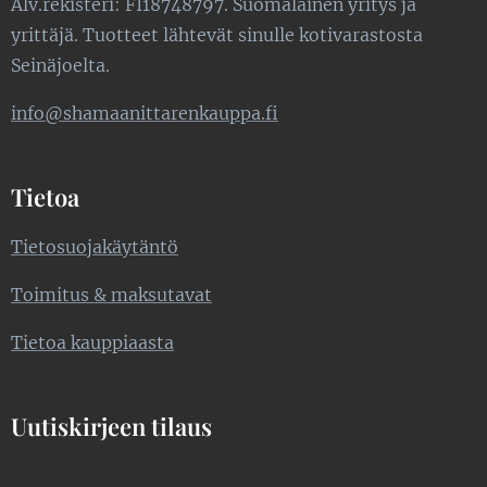
Alv.rekisteri: FI18748797. Suomalainen yritys ja
yrittäjä. Tuotteet lähtevät sinulle kotivarastosta
Seinäjoelta.
info@shamaanittarenkauppa.fi
Tietoa
Tietosuojakäytäntö
Toimitus & maksutavat
Tietoa kauppiaasta
Uutiskirjeen tilaus