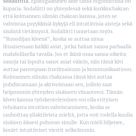
sodaliittia.
Epäorgaaninen aine tässä orgoniittissa on
kuparia. Sodaliitti on yhteydessä sekä kurkkuchakran
että kolmannen silmän chakran kanssa, joten se
vahvistaa psyykkisiä kykyjä eli intuitiivisia aisteja sekä
sisäistä tietämystä. Sodaliitti tunnetaan myös
"Runoilijan kivenä", koska se auttaa sinua
ilmaisemaan kaikki asiat, jotka haluat sanoa parhaalla
mahdollisella tavalla. Jos et ikinä osaa sanoa oikeita
sanoja tai lopulta sanot asiat väärin, niin tämä kivi
auttaa parempaan itseilmaisuun ja kommunikaatioon.
Kolmannen silmän chakrassa tämä kivi auttaa
puhdistamaan ja aktivoimaan sen, jolloin saat
helpommin yhteyden sisäiseen viisauteesi. Tämän
kiven kanssa työskenteleminen voi olla erityisen
tehokasta intuition vahvistamiseen, koska se
rauhoittaa yliaktiivista mieltä, jotta voit todella kuulla
sisäisen äänesi puhuvan sinulle. Kun mieli hiljenee,
kuulet intuitiiviset viestit selkeämmin.