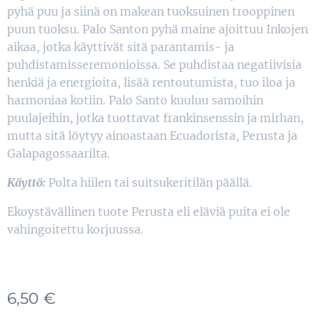
pyhä puu ja siinä on makean tuoksuinen trooppinen
puun tuoksu. Palo Santon pyhä maine ajoittuu Inkojen
aikaa, jotka käyttivät sitä parantamis- ja
puhdistamisseremonioissa. Se puhdistaa negatiivisia
henkiä ja energioita, lisää rentoutumista, tuo iloa ja
harmoniaa kotiin. Palo Santo kuuluu samoihin
puulajeihin, jotka tuottavat frankinsenssin ja mirhan,
mutta sitä löytyy ainoastaan Ecuadorista, Perusta ja
Galapagossaarilta.
Käyttö:
Polta hiilen tai suitsukeritilän päällä.
Ekoystävällinen tuote Perusta eli eläviä puita ei ole
vahingoitettu korjuussa.
6,50
€