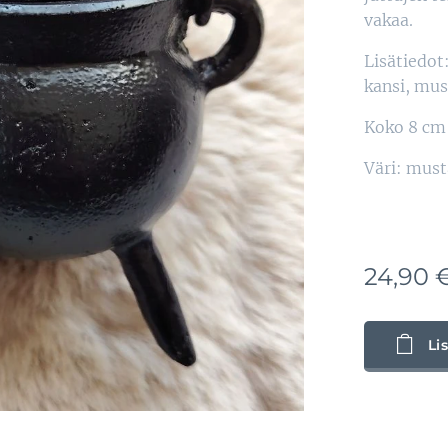
vakaa.
Lisätiedot
kansi, mus
Koko 8 cm 
Väri: must
24,90
Li