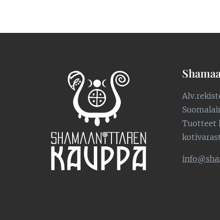
Shamaa
Alv.rekis
Suomalaine
Tuotteet 
kotivaras
info@sha