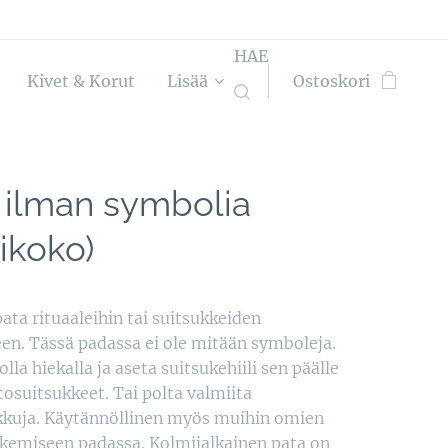
HAE
Kivet & Korut
Lisää
Ostoskori
 ilman symbolia
ikoko)
ata rituaaleihin tai suitsukkeiden
en. Tässä padassa ei ole mitään symboleja.
lla hiekalla ja aseta suitsukehiili sen päälle
rtosuitsukkeet. Tai polta valmiita
kkuja. Käytännöllinen myös muihin omien
ekemiseen padassa. Kolmijalkainen pata on