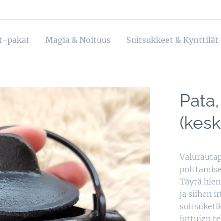
ot-pakat
Magia & Noituus
Suitsukkeet & Kynttilät
Pata,
(kesk
Valurautap
polttamise
Täytä hieno
ja siihen i
suitsuketi
juttujen t