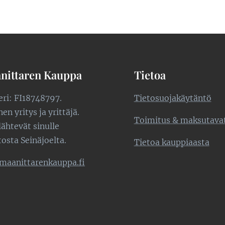
nittaren Kauppa
Tietoa
teri: FI18748797.
Tietosuojakäytäntö
n yritys ja yrittäjä.
Toimitus & maksutava
lähtevät sinulle
tosta Seinäjoelta.
Tietoa kauppiaasta
maanittarenkauppa.fi