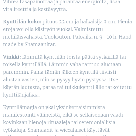
Vihreä tasapainottaa ja parantaa energioita, lisää
vitaliteettia ja kestävyyttä.
Kynttilän koko:
pituus 22 cm ja halkaisija 3 cm. Pieniä
eroja voi olla käsityön vuoksi. Valmistettu
mehiläisvahasta. Tuoksuton. Paloaika n. 9- 10 h. Hand
made by Shamaanitar.
Vinkki:
lämmitä kynttilän toista päätä sytkärillä tai
toisella kynttilällä. Lämmin vaha tarttuu alustaan
paremmin. Paina tämän jälkeen kynttilä tiiviisti
alustaa vasten, niin se pysyy hyvin pystyssä. Itse
käytän lautasta, pataa tai tuikkukynttilälle tarkoitettu
kynttilänjalkaa.
Kynttilämagia on yksi yksinkertaisimmista
manifestointi välineistä, eikä se sellaisenaan vaadi
kovinkaan hienoja rituaaleja tai seremoniallisia
työkaluja. Shamaanit ja wiccalaiset käyttävät