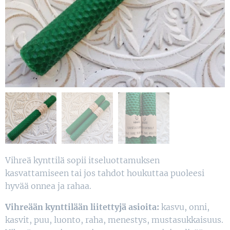
Vihreä kynttilä sopii itseluottamuksen
kasvattamiseen tai jos tahdot houkuttaa puoleesi
hyvää onnea ja rahaa.
Vihreään kynttilään liitettyjä asioita:
kasvu, onni,
kasvit, puu, luonto, raha, menestys, mustasukkaisuus.