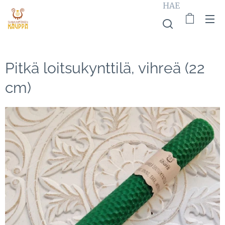
HAE
Pitkä loitsukynttilä, vihreä (22
cm)