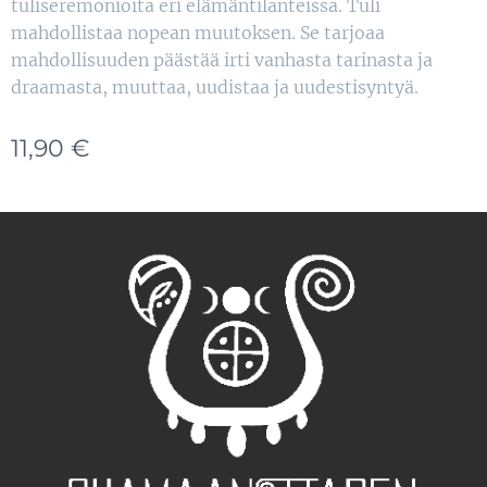
tuliseremonioita eri elämäntilanteissa. Tuli
mahdollistaa nopean muutoksen. Se tarjoaa
mahdollisuuden päästää irti vanhasta tarinasta ja
draamasta, muuttaa, uudistaa ja uudestisyntyä.
11,90
€