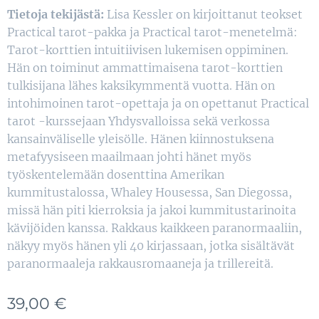
Tietoja tekijästä:
Lisa Kessler on kirjoittanut teokset
Practical tarot-pakka ja Practical tarot-menetelmä:
Tarot-korttien intuitiivisen lukemisen oppiminen.
Hän on toiminut ammattimaisena tarot-korttien
tulkisijana lähes kaksikymmentä vuotta. Hän on
intohimoinen tarot-opettaja ja on opettanut Practical
tarot -kurssejaan Yhdysvalloissa sekä verkossa
kansainväliselle yleisölle. Hänen kiinnostuksena
metafyysiseen maailmaan johti hänet myös
työskentelemään dosenttina Amerikan
kummitustalossa, Whaley Housessa, San Diegossa,
missä hän piti kierroksia ja jakoi kummitustarinoita
kävijöiden kanssa. Rakkaus kaikkeen paranormaaliin,
näkyy myös hänen yli 40 kirjassaan, jotka sisältävät
paranormaaleja rakkausromaaneja ja trillereitä.
39,00
€