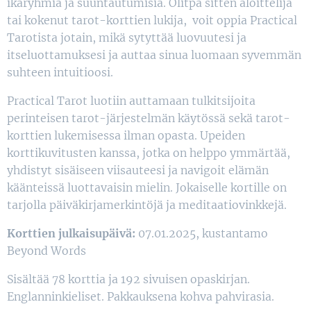
ikäryhmiä ja suuntautumisia. Olitpa sitten aloittelija
tai kokenut tarot-korttien lukija, voit oppia Practical
Tarotista jotain, mikä sytyttää luovuutesi ja
itseluottamuksesi ja auttaa sinua luomaan syvemmän
suhteen intuitioosi.
Practical Tarot luotiin auttamaan tulkitsijoita
perinteisen tarot-järjestelmän käytössä sekä tarot-
korttien lukemisessa ilman opasta. Upeiden
korttikuvitusten kanssa, jotka on helppo ymmärtää,
yhdistyt sisäiseen viisauteesi ja navigoit elämän
käänteissä luottavaisin mielin. Jokaiselle kortille on
tarjolla päiväkirjamerkintöjä ja meditaatiovinkkejä.
Korttien julkaisupäivä:
07.01.2025, kustantamo
Beyond Words
Sisältää 78 korttia ja 192 sivuisen opaskirjan.
Englanninkieliset. Pakkauksena kohva pahvirasia.