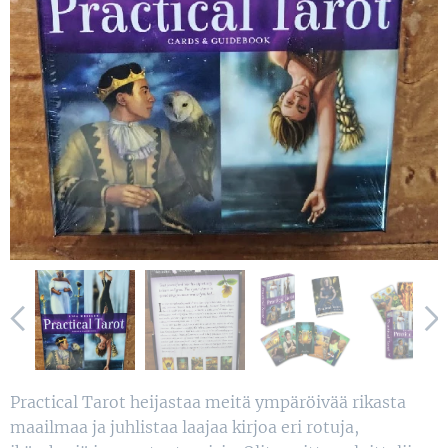
Practical Tarot heijastaa meitä ympäröivää rikasta
maailmaa ja juhlistaa laajaa kirjoa eri rotuja,