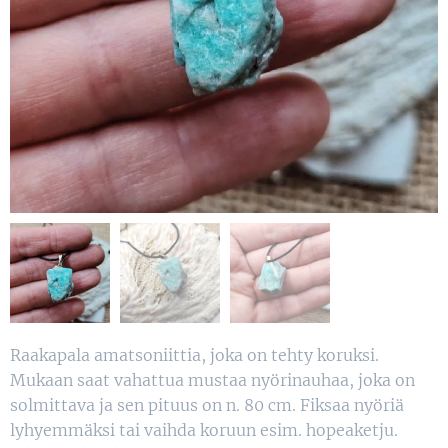
Raakapala amatsoniittia, joka on tehty koruksi.
Mukaan saat vahattua mustaa nyörinauhaa, joka on
solmittava ja sen pituus on n. 80 cm. Fiksaa nyöriä
lyhyemmäksi tai vaihda koruun esim. hopeaketju.