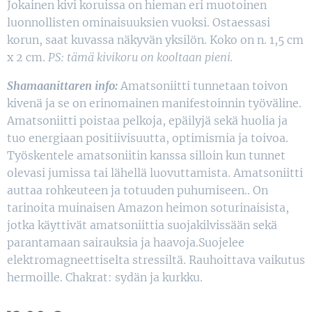
Jokainen kivi koruissa on hieman eri muotoinen
luonnollisten ominaisuuksien vuoksi. Ostaessasi
korun, saat kuvassa näkyvän yksilön. Koko on n. 1,5 cm
x 2 cm.
PS: tämä kivikoru on kooltaan pieni.
Shamaanittaren info:
Amatsoniitti tunnetaan toivon
kivenä ja se on erinomainen manifestoinnin työväline.
Amatsoniitti poistaa pelkoja, epäilyjä sekä huolia ja
tuo energiaan positiivisuutta, optimismia ja toivoa.
Työskentele amatsoniitin kanssa silloin kun tunnet
olevasi jumissa tai lähellä luovuttamista. Amatsoniitti
auttaa rohkeuteen ja totuuden puhumiseen.. On
tarinoita muinaisen Amazon heimon soturinaisista,
jotka käyttivät amatsoniittia suojakilvissään sekä
parantamaan sairauksia ja haavoja.Suojelee
elektromagneettiselta stressiltä. Rauhoittava vaikutus
hermoille. Chakrat: sydän ja kurkku.