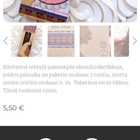
Käsityönä tehtyjä paksumpia ekosuitsuketikkuja,
joiden paloaika on paketin mukaan 2 tuntia, mutta
omien testien mukaan n. 1h. Paketissa on 10 tikkua.
Tässä tuoksuna ruusu.
5,50
€