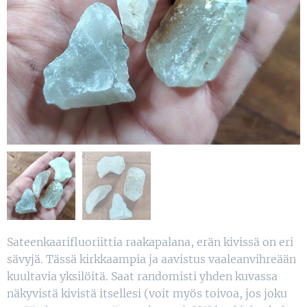
Sateenkaarifluoriittia raakapalana, erän kivissä on eri
sävyjä. Tässä kirkkaampia ja aavistus vaaleanvihreään
kuultavia yksilöitä. Saat randomisti yhden kuvassa
näkyvistä kivistä itsellesi (voit myös toivoa, jos joku