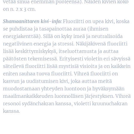
vetää sinua enemmän puoleensa). Näiden kivien koko
on n. 2 x 3 cm.
Shamaanittaren kivi-info:
Fluoriitti on upea kivi, koska
se puhdistaa ja tasapainottaa auraa (ihmisen
energiakenttää). Sillä on kyky imeä ja neutralisoida
negatiivinen energia ja stressi. Näkijäkivenä fluoriitti
lisää keskittymiskykyä, itseluottamusta ja auttaa
päätösten tekemisessä. Erityisesti violetin eri sävyissä
säteilevä fluoriitti lisää mystisiä visioita ja on kaikkein
eniten rauhaa tuova fluoriitti. Vihreä fluoriitti on
kasvun ja uudistumisen kivi, joka auttaa meitä
muodostamaan yhteyden luontoon ja hyväksymään
maailmankaikkeuden luonnollisen järjestyksen. Vihreä
resonoi sydänchakran kanssa, violetti kruunuchakran
kanssa.