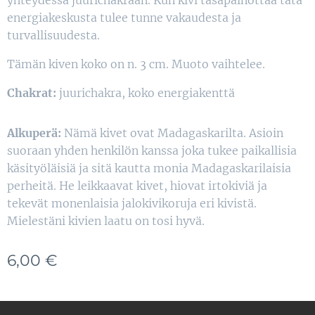
yhteydessä juurichakraan. Kun kivi tasapainottaa tätä
energiakeskusta tulee tunne vakaudesta ja
turvallisuudesta.
Tämän kiven koko on n. 3 cm. Muoto vaihtelee.
Chakrat:
juurichakra, koko energiakenttä
Alkuperä:
Nämä kivet ovat Madagaskarilta. Asioin
suoraan yhden henkilön kanssa joka tukee paikallisia
käsityöläisiä ja sitä kautta monia Madagaskarilaisia
perheitä. He leikkaavat kivet, hiovat irtokiviä ja
tekevät monenlaisia jalokivikoruja eri kivistä.
Mielestäni kivien laatu on tosi hyvä.
6,00
€