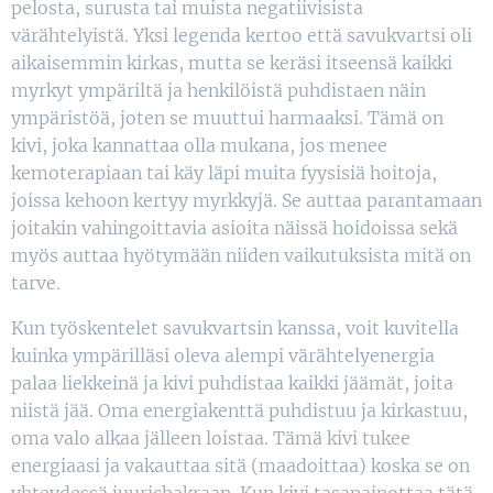
pelosta, surusta tai muista negatiivisista
värähtelyistä. Yksi legenda kertoo että savukvartsi oli
aikaisemmin kirkas, mutta se keräsi itseensä kaikki
myrkyt ympäriltä ja henkilöistä puhdistaen näin
ympäristöä, joten se muuttui harmaaksi. Tämä on
kivi, joka kannattaa olla mukana, jos menee
kemoterapiaan tai käy läpi muita fyysisiä hoitoja,
joissa kehoon kertyy myrkkyjä. Se auttaa parantamaan
joitakin vahingoittavia asioita näissä hoidoissa sekä
myös auttaa hyötymään niiden vaikutuksista mitä on
tarve.
Kun työskentelet savukvartsin kanssa, voit kuvitella
kuinka ympärilläsi oleva alempi värähtelyenergia
palaa liekkeinä ja kivi puhdistaa kaikki jäämät, joita
niistä jää. Oma energiakenttä puhdistuu ja kirkastuu,
oma valo alkaa jälleen loistaa. Tämä kivi tukee
energiaasi ja vakauttaa sitä (maadoittaa) koska se on